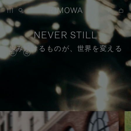
NEVER STILL
歩み続けるものが、世界を変える
VIDEO
VIDEO
IS
IS
PAUSED,
MUTED,
PLEASE
PLEASE
目的のある旅のストーリー
PRESS
PRESS
TO
TO
PLAY
UNMUTE