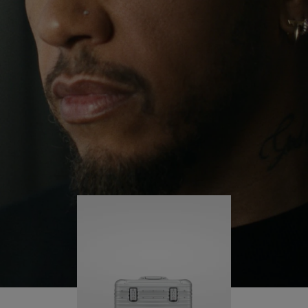
験を通し、自分自身に挑み続け、旅の中で多くの
PLAY
UNMUTE
学びを得ていると言います。
IT
そんな彼の旅には、常に RIMOWA Original パイロ
ット が寄り添います。ケースに刻まれたひとつひ
とつの傷は、彼が歩んできた軌跡、そして彼がそ
の旅を通して成し遂げた何かがあることを物語っ
ています。