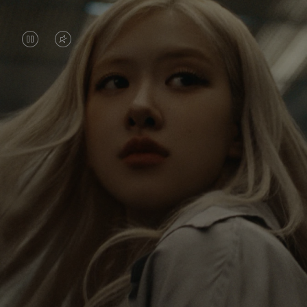
VIDEO
VIDEO
IS
IS
PAUSED,
MUTED,
常に世界を旅するロゼ。ひとつひとつの旅が彼女
PLEASE
PLEASE
に新しい視点をもたらし、大きな影響を与えてい
PRESS
PRESS
ます。 新たな目的地にたどり着くたびに、彼女
は、世界を、そして自分自身を再発見するので
TO
TO
す。
PLAY
UNMUTE
IT
彼女が愛用する RIMOWA Classic キャビン は、さ
まざまな旅の思い出を彼女に蘇らせます。ひとつ
ひとつのステッカー、傷跡、へこみが、彼女の旅
の軌跡です。