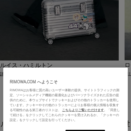
ロ
ルイス・ハミルトン
詳
詳しく見る
RIMOWA.COM へようこそ
RIMOWAはお客様に質の高いユーザー体験の提供、サイトトラフィックの測
定、ソーシャルメディア機能の最適化およびパーソナライズされた広告の提
供のために、本ウェブサイトでクッキーおよびその他のトラッカーを使用し
ています。クッキーやその他のトラッカーによりお客様の個人情報を収集す
る可能性のある第三者のリストは、
こちらよりご覧いただけます
。「同意し
て続ける」をクリックしてこれらのクッキーを受け入れるか、「クッキーの
設定」をクリックして設定を行ってください。
ルイス・ハミルトン - 旅で未知なる世