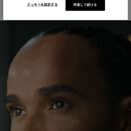
界と出会う
クッキーを設定する
同意して続ける
VIDEO
VIDEO
IS
IS
PAUSED,
MUTED,
ルイス・ハミルトンは、サーキットでの輝かしい
PLEASE
PLEASE
功績で知られていますが、近年彼は、慣れ親しん
PRESS
PRESS
だ世界を飛び越え、新たな場所へ一歩を踏み出す
旅を楽しんでいます。 世界各地で出会う新しい経
TO
TO