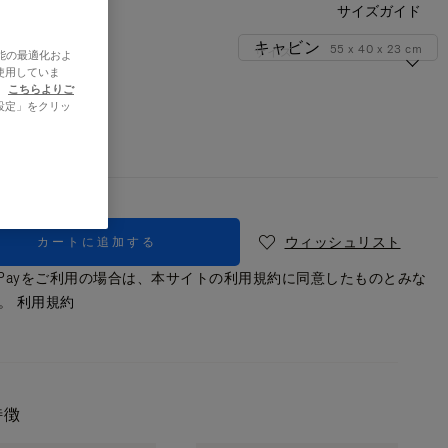
サイズガイド
キャビン
55 x 40 x 23 cm
サイズ
能の最適化およ
使用していま
、
こちらよりご
シルバー
設定」をクリッ
ウィッシュリスト
カートに追加する
le Payをご利用の場合は、本サイトの利用規約に同意したものとみな
す。
利用規約
り
特徴