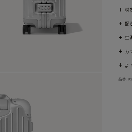
材
配
生
カ
よ
品番: 92