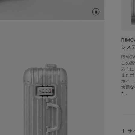
RIM
シス
RIM
この高
方向に
またボ
ホイー
快適な
た。
サ