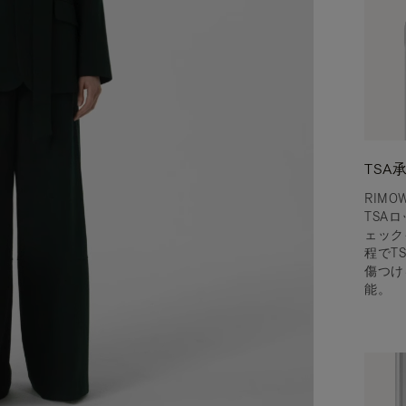
TSA
RIM
TSA
ェック
程でT
傷つけ
能。