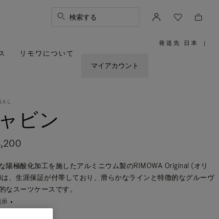
検索する
発送先 日本
|
,
ス
リモワについて
お
住
ま
マイアカウント
い
の
地
域
を
お
選
NAL
び
ャビン
く
だ
さ
い。
,200
陽極酸化加工を施したアルミニウム製のRIMOWA Original (オリ
)は、生涯保証が付帯しており、滑らかなラインと特徴的なグルーヴ
的なスーツケースです。
表示