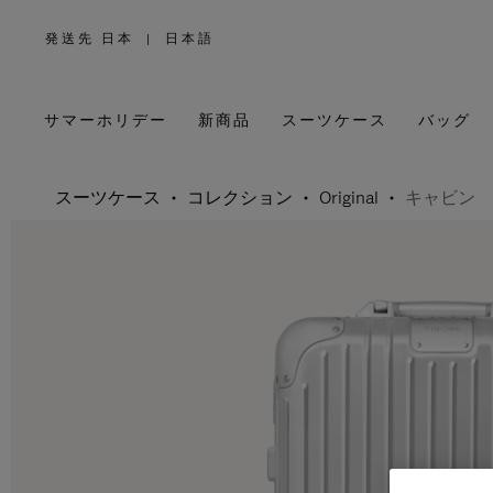
発送先 日本
|
日本語
,
お
住
ま
い
の
サマーホリデー
新商品
スーツケース
バッグ
地
域
を
お
選
び
く
スーツケース
コレクション
Original
キャビン
だ
さ
い。