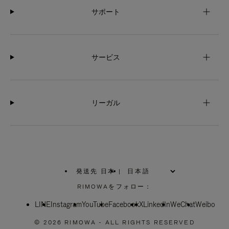
サポート
サービス
リーガル
発送先 日本
|
,
お
RIMOWAをフォロー：
住
ま
LINE
Instagram
YouTube
い
Facebook
X
LinkedIn
WeChat
Weibo
の
地
© 2026 RIMOWA - ALL RIGHTS RESERVED
域