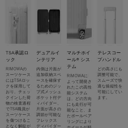
TSA承認ロ
デュアルイ
マルチホイ
テレスコー
ック
ンテリア
ール® シス
プハンドル
テム
RIMOWAの
内側は片面が
どの高さにも
スーツケース
追加収納スペ
調整可能で、
RIMOWAに
にはTSAロッ
ースを確保す
スムーズで快
よって開発さ
クを採用して
るためのジッ
適な操縦性を
れたこの高性
おり、チェッ
プ式メッシュ
可能にしてい
能システム
クインした荷
ポケット付デ
ます。
は、どの方向
物の検査過程
ィバイダー、
にも走行が可
でTSA職員が
片面が高さの
能なこと、ま
スーツケース
調節が可能な
たボールベア
を傷つけるこ
フレックス
リングにより
となく解錠が
ディバイダー
ホイールが軽