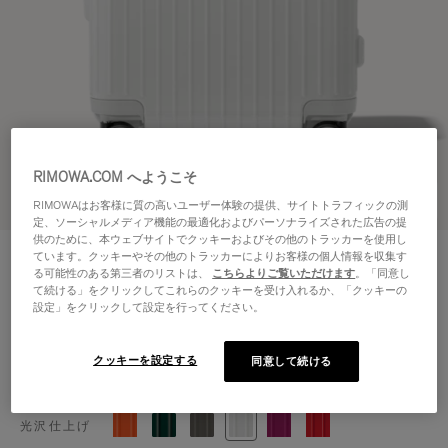
RIMOWA.COM へようこそ
3Dビューで見る
RIMOWAはお客様に質の高いユーザー体験の提供、サイトトラフィックの測
定、ソーシャルメディア機能の最適化およびパーソナライズされた広告の提
供のために、本ウェブサイトでクッキーおよびその他のトラッカーを使用し
ESSENTIAL
ています。クッキーやその他のトラッカーによりお客様の個人情報を収集す
¥156,200
キャビン
る可能性のある第三者のリストは、
こちらよりご覧いただけます
。「同意し
て続ける」をクリックしてこれらのクッキーを受け入れるか、「クッキーの
サイズガイド
設定」をクリックして設定を行ってください。
キャビン
55 x 39 x 23 cm
サイズ
クッキーを設定する
同意して続ける
カラー
グロス ホワイト
光沢仕上げ