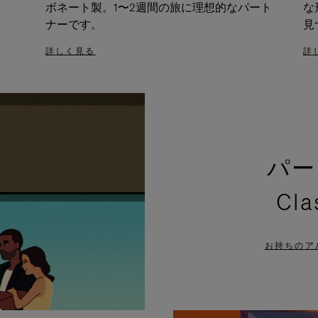
ボネート製。1〜2週間の旅に理想的なパート
な
ナーです。
見
詳しく見る
詳
パー
Cl
お持ちのア