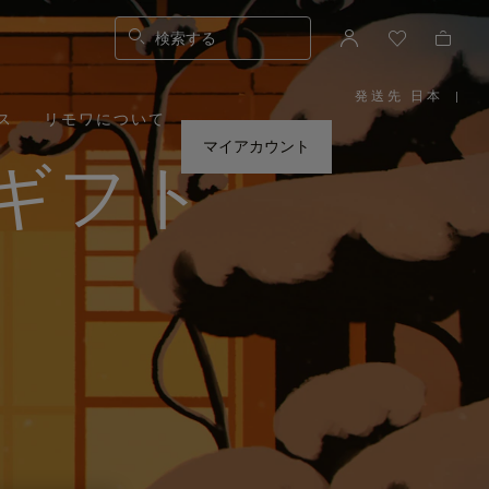
検索する
発送先 日本
|
,
ス
リモワについて
お
住
ま
マイアカウント
い
ギフト
の
地
域
を
お
選
び
く
だ
さ
い。