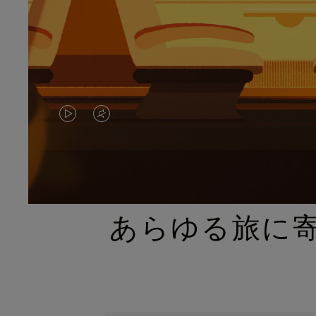
VIDEO
VIDEO
IS
IS
PLAYED,
MUTED,
PLEASE
PLEASE
あらゆる旅に
PRESS
PRESS
TO
TO
PAUSE
UNMUTE
IT
IT