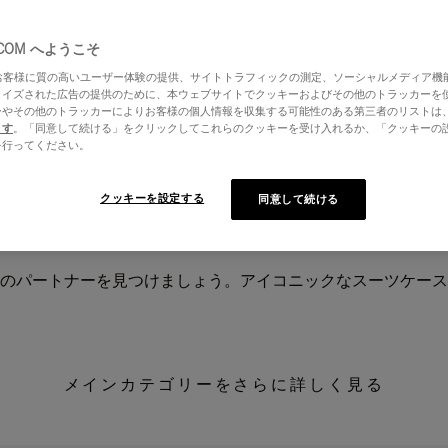
.COM へようこそ
はお客様に質の高いユーザー体験の提供、サイトトラフィックの測定、ソーシャルメディア機
ライズされた広告の提供のために、本ウェブサイトでクッキーおよびその他のトラッカーを
ーやその他のトラッカーによりお客様の個人情報を収集する可能性のある第三者のリストは
ます
。「同意して続ける」をクリックしてこれらのクッキーを受け入れるか、「クッキーの
を行ってください。
クッキーを設定する
同意して続ける
のパートナーを見つけましょう。アイコニックなスーツケース
メインカテゴリーをさらに詳しく見る