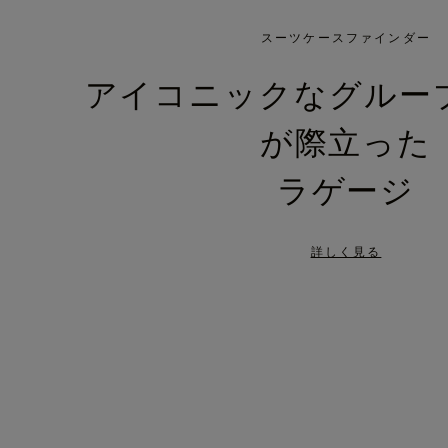
IS
IS
PLAYED,
MUTED,
スーツケースファインダー
PLEASE
PLEASE
アイコニックなグルー
PRESS
PRESS
が際立った
TO
TO
PAUSE
UNMUTE
ラゲージ
IT
IT
詳しく見る