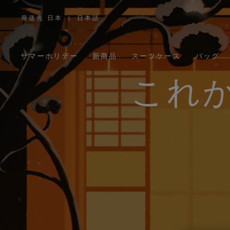
発送先 日本
|
日本語
,
お
住
ま
い
の
サマーホリデー
新商品
スーツケース
バッグ
地
域
を
お
これ
選
び
く
だ
さ
い。