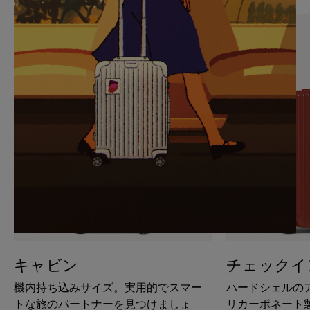
PAUSE
UNMUTE
IT
IT
キャビン
チェックイ
機内持ち込みサイズ。実用的でスマー
ハードシェルの
トな旅のパートナーを見つけましょ
リカーボネート製