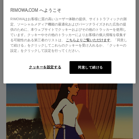
RIMOWA.COM へようこそ
RIMOWAはお客様に質の高いユーザー体験の提供、サイトトラフィックの測
定、ソーシャルメディア機能の最適化およびパーソナライズされた広告の提
供のために、本ウェブサイトでクッキーおよびその他のトラッカーを使用し
ています。クッキーやその他のトラッカーによりお客様の個人情報を収集す
る可能性のある第三者のリストは、
こちらよりご覧いただけます
。「同意し
て続ける」をクリックしてこれらのクッキーを受け入れるか、「クッキーの
設定」をクリックして設定を行ってください。
クッキーを設定する
同意して続ける
VIDEO
VIDEO
IS
IS
PLAYED,
MUTED,
厳選されたギフトセレクション
PLEASE
PLEASE
あらゆる旅に寄り添う究極の
PRESS
PRESS
パートナーを見つけましょう
TO
TO