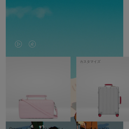
VIDEO
VIDEO
IS
IS
カスタマイズ
PLAYED,
MUTED,
PLEASE
PLEASE
PRESS
PRESS
TO
TO
PAUSE
UNMUTE
IT
IT
Groove - レザー クロスボディ
Classic キャビン