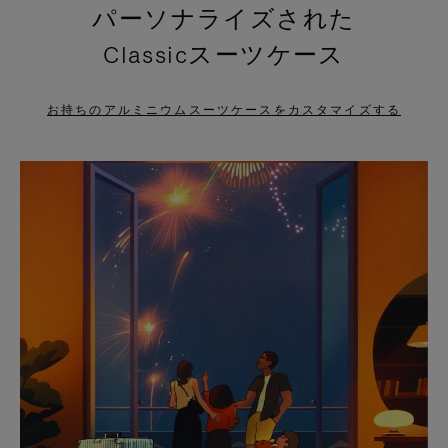
パーソナライズされた
PRESS
PRESS
Classicスーツケース
TO
TO
PAUSE
UNMUTE
お持ちのアルミニウムスーツケースをカスタマイズする
IT
IT