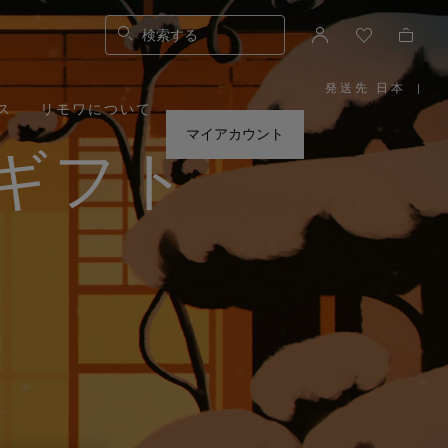
検索する
発送先 日本
|
,
ス
リモワについて
お
住
ま
マイアカウント
い
ギフト
の
地
域
を
お
選
び
く
だ
さ
い。