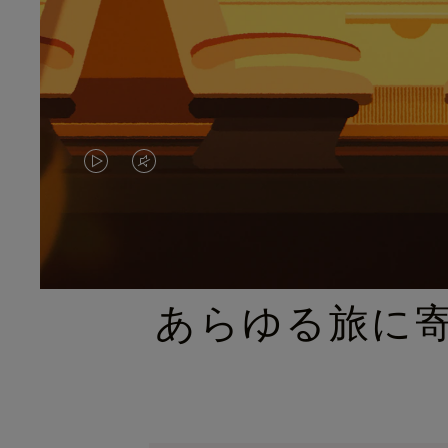
VIDEO
VIDEO
IS
IS
PLAYED,
MUTED,
PLEASE
PLEASE
あらゆる旅に
PRESS
PRESS
TO
TO
PAUSE
UNMUTE
IT
IT