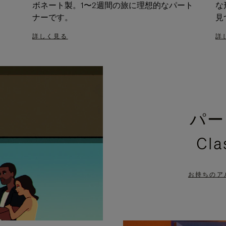
ボネート製。1〜2週間の旅に理想的なパート
な
ナーです。
見
詳しく見る
詳
パー
Cl
お持ちのア