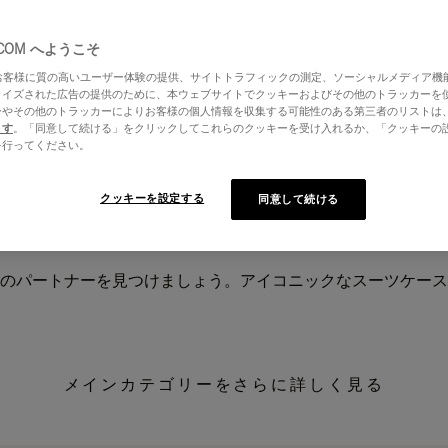
.COM へようこそ
はお客様に質の高いユーザー体験の提供、サイトトラフィックの測定、ソーシャルメディア機
ライズされた広告の提供のために、本ウェブサイトでクッキーおよびその他のトラッカーを
ーやその他のトラッカーによりお客様の個人情報を収集する可能性のある第三者のリストは
ます
。「同意して続ける」をクリックしてこれらのクッキーを受け入れるか、「クッキーの
を行ってください。
クッキーを設定する
同意して続ける
のパートナーを見つけましょう。アイコニックなスーツケース
メインカテゴリーをさらに詳しく見る