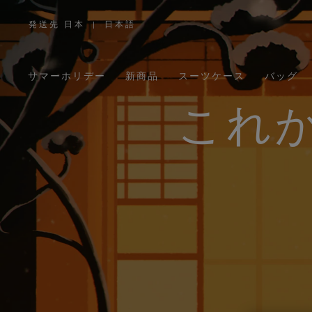
発送先 日本
|
日本語
,
お
住
ま
い
の
サマーホリデー
新商品
スーツケース
バッグ
地
域
を
お
これ
選
び
く
だ
さ
い。