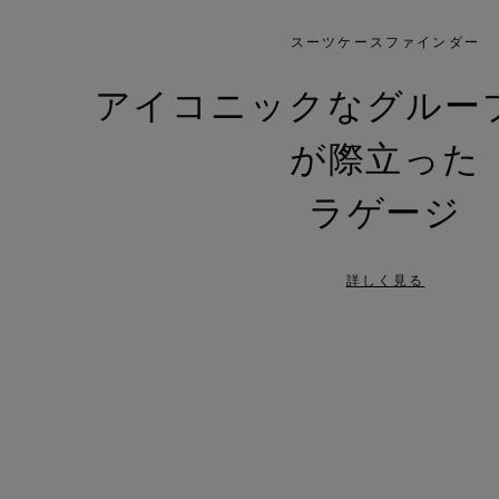
IS
IS
PLAYED,
MUTED,
スーツケースファインダー
PLEASE
PLEASE
アイコニックなグルー
PRESS
PRESS
が際立った
TO
TO
PAUSE
UNMUTE
ラゲージ
IT
IT
詳しく見る