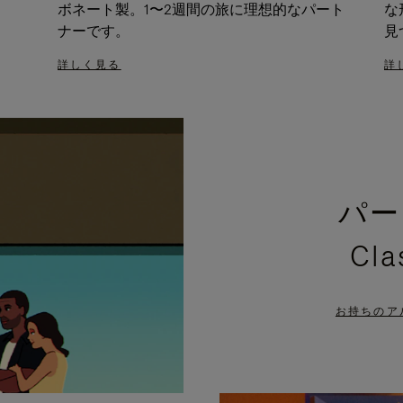
ボネート製。1〜2週間の旅に理想的なパート
な
ナーです。
見
詳しく見る
詳
パー
Cl
お持ちのア