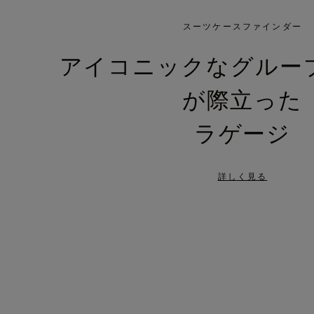
IS
IS
PLAYED,
MUTED,
スーツケースファインダー
PLEASE
PLEASE
アイコニックなグルー
PRESS
PRESS
が際立った
TO
TO
PAUSE
UNMUTE
ラゲージ
IT
IT
詳しく見る