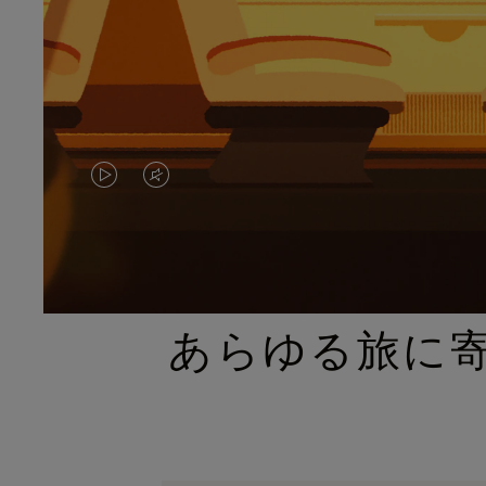
VIDEO
VIDEO
IS
IS
PLAYED,
MUTED,
PLEASE
PLEASE
あらゆる旅に
PRESS
PRESS
TO
TO
PAUSE
UNMUTE
IT
IT