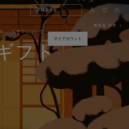
検索する
発送先 日本
|
,
ス
リモワについて
お
住
ま
マイアカウント
い
ギフト
の
地
域
を
お
選
び
く
だ
さ
い。