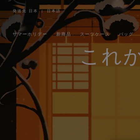
発送先 日本
|
日本語
,
お
住
ま
い
の
サマーホリデー
新商品
スーツケース
バッグ
地
域
を
お
これ
選
び
く
だ
さ
い。