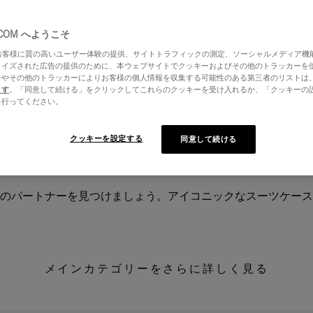
.COM へようこそ
はお客様に質の高いユーザー体験の提供、サイトトラフィックの測定、ソーシャルメディア機
ライズされた広告の提供のために、本ウェブサイトでクッキーおよびその他のトラッカーを
ーやその他のトラッカーによりお客様の個人情報を収集する可能性のある第三者のリストは
ます
。「同意して続ける」をクリックしてこれらのクッキーを受け入れるか、「クッキーの
を行ってください。
クッキーを設定する
同意して続ける
のパートナーを見つけましょう。アイコニックなスーツケース
メインカテゴリーをさらに詳しく見る