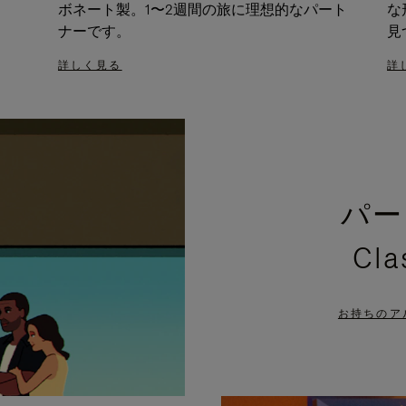
ボネート製。1〜2週間の旅に理想的なパート
な
ナーです。
見
詳しく見る
詳
パー
Cl
お持ちのア