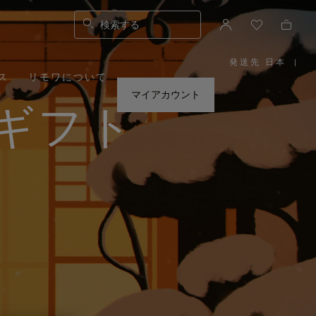
検索する
発送先 日本
|
,
ス
リモワについて
お
住
ま
マイアカウント
い
ギフト
の
地
域
を
お
選
び
く
だ
さ
い。