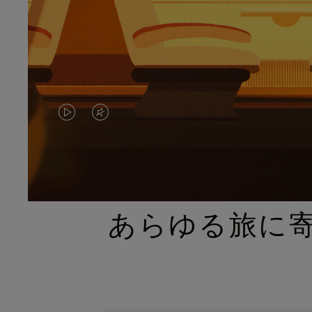
VIDEO
VIDEO
IS
IS
PLAYED,
MUTED,
PLEASE
PLEASE
あらゆる旅に
PRESS
PRESS
TO
TO
PAUSE
UNMUTE
IT
IT