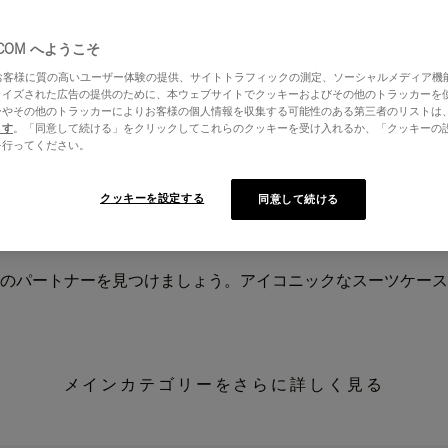
.COM へようこそ
はお客様に質の高いユーザー体験の提供、サイトトラフィックの測定、ソーシャルメディア機
ライズされた広告の提供のために、本ウェブサイトでクッキーおよびその他のトラッカーを
ーやその他のトラッカーによりお客様の個人情報を収集する可能性のある第三者のリストは
ます
。「同意して続ける」をクリックしてこれらのクッキーを受け入れるか、「クッキーの
を行ってください。
クッキーを設定する
同意して続ける
のパートナーを見つけましょう。アイコニックなスーツケース
メインカテゴリーをさらに詳しく見る