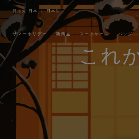
発送先 日本
|
日本語
,
お
住
ま
い
の
サマーホリデー
新商品
スーツケース
バッグ
地
域
を
お
これ
選
び
く
だ
さ
い。