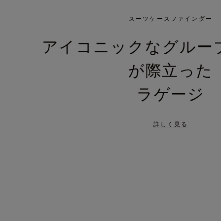
IS
IS
PLAYED,
MUTED,
スーツケースファインダー
PLEASE
PLEASE
アイコニックなグルー
PRESS
PRESS
が際立った
TO
TO
PAUSE
UNMUTE
ラゲージ
IT
IT
詳しく見る