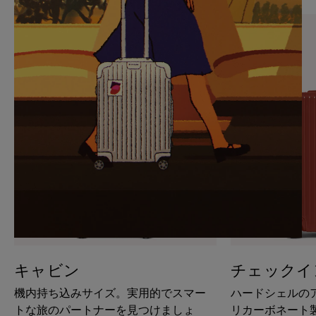
PAUSE
UNMUTE
IT
IT
キャビン
チェックイ
機内持ち込みサイズ。実用的でスマー
ハードシェルの
トな旅のパートナーを見つけましょ
リカーボネート製