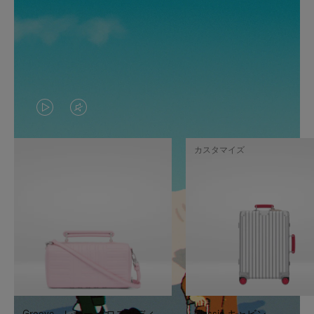
VIDEO
VIDEO
IS
IS
カスタマイズ
PLAYED,
MUTED,
PLEASE
PLEASE
PRESS
PRESS
TO
TO
PAUSE
UNMUTE
IT
IT
Groove - レザー クロスボディ
Classic キャビン