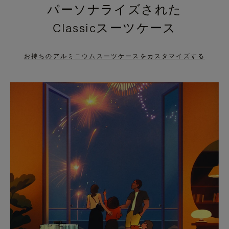
パーソナライズされた
PRESS
PRESS
Classicスーツケース
TO
TO
PAUSE
UNMUTE
お持ちのアルミニウムスーツケースをカスタマイズする
IT
IT