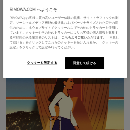
RIMOWA.COM へようこそ
RIMOWAはお客様に質の高いユーザー体験の提供、サイトトラフィックの測
定、ソーシャルメディア機能の最適化およびパーソナライズされた広告の提
供のために、本ウェブサイトでクッキーおよびその他のトラッカーを使用し
ています。クッキーやその他のトラッカーによりお客様の個人情報を収集す
る可能性のある第三者のリストは、
こちらよりご覧いただけます
。「同意し
て続ける」をクリックしてこれらのクッキーを受け入れるか、「クッキーの
設定」をクリックして設定を行ってください。
クッキーを設定する
同意して続ける
VIDEO
VIDEO
IS
IS
PLAYED,
MUTED,
厳選されたギフトセレクション
PLEASE
PLEASE
あらゆる旅に寄り添う究極の
PRESS
PRESS
パートナーを見つけましょう
TO
TO