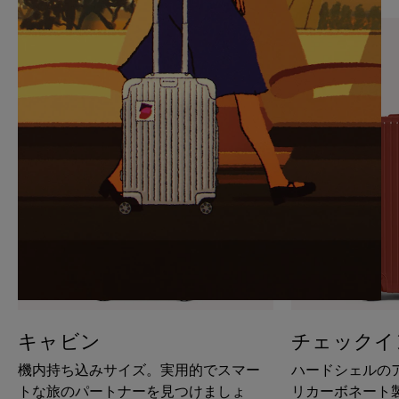
PAUSE
UNMUTE
IT
IT
キャビン
チェックイ
機内持ち込みサイズ。実用的でスマー
ハードシェルの
トな旅のパートナーを見つけましょ
リカーボネート製