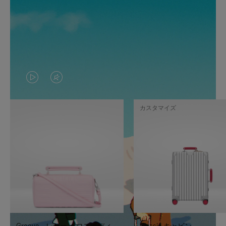
VIDEO
VIDEO
IS
IS
カスタマイズ
PLAYED,
MUTED,
PLEASE
PLEASE
PRESS
PRESS
TO
TO
PAUSE
UNMUTE
IT
IT
Groove - レザー クロスボディ
Classic キャビン