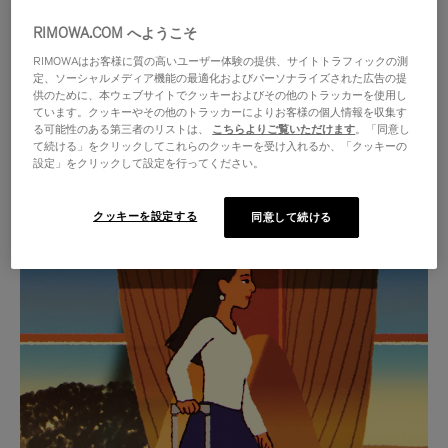
RIMOWA.COM へようこそ
RIMOWAはお客様に質の高いユーザー体験の提供、サイトトラフィックの測
定、ソーシャルメディア機能の最適化およびパーソナライズされた広告の提
供のために、本ウェブサイトでクッキーおよびその他のトラッカーを使用し
ています。クッキーやその他のトラッカーによりお客様の個人情報を収集す
る可能性のある第三者のリストは、
こちらよりご覧いただけます
。「同意し
て続ける」をクリックしてこれらのクッキーを受け入れるか、「クッキーの
設定」をクリックして設定を行ってください。
クッキーを設定する
同意して続ける
VIDEO
VIDEO
IS
IS
PLAYED,
MUTED,
厳選されたギフトセレクション
PLEASE
PLEASE
あらゆる旅に寄り添う究極の
PRESS
PRESS
パートナーを見つけましょう
TO
TO