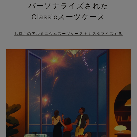
パーソナライズされた
PRESS
PRESS
Classicスーツケース
TO
TO
PAUSE
UNMUTE
お持ちのアルミニウムスーツケースをカスタマイズする
IT
IT