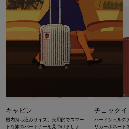
PAUSE
UNMUTE
IT
IT
キャビン
チェックイ
機内持ち込みサイズ。実用的でスマー
ハードシェルの
トな旅のパートナーを見つけましょ
リカーボネート製