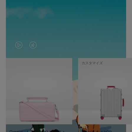
VIDEO
VIDEO
IS
IS
カスタマイズ
PLAYED,
MUTED,
PLEASE
PLEASE
PRESS
PRESS
TO
TO
PAUSE
UNMUTE
IT
IT
Groove - レザー クロスボディ
Classic キャビン