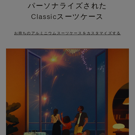
パーソナライズされた
PRESS
PRESS
Classicスーツケース
TO
TO
PAUSE
UNMUTE
お持ちのアルミニウムスーツケースをカスタマイズする
IT
IT