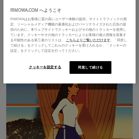
RIMOWA.COM へようこそ
RIMOWAはお客様に質の高いユーザー体験の提供、サイトトラフィックの測
定、ソーシャルメディア機能の最適化およびパーソナライズされた広告の提
供のために、本ウェブサイトでクッキーおよびその他のトラッカーを使用し
ています。クッキーやその他のトラッカーによりお客様の個人情報を収集す
る可能性のある第三者のリストは、
こちらよりご覧いただけます
。「同意し
て続ける」をクリックしてこれらのクッキーを受け入れるか、「クッキーの
設定」をクリックして設定を行ってください。
クッキーを設定する
同意して続ける
VIDEO
VIDEO
IS
IS
PLAYED,
MUTED,
厳選されたギフトセレクション
PLEASE
PLEASE
あらゆる旅に寄り添う究極の
PRESS
PRESS
パートナーを見つけましょう
TO
TO