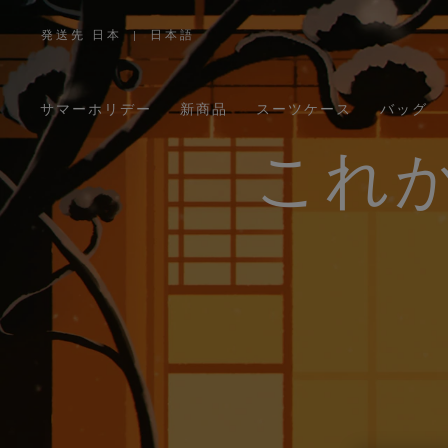
発送先 日本
|
日本語
,
お
住
ま
い
の
サマーホリデー
新商品
スーツケース
バッグ
地
域
を
お
これ
選
び
く
だ
さ
い。