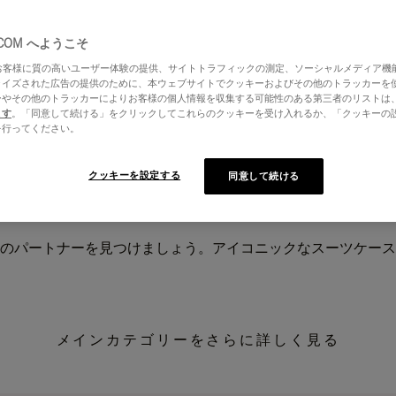
.COM へようこそ
はお客様に質の高いユーザー体験の提供、サイトトラフィックの測定、ソーシャルメディア機
ライズされた広告の提供のために、本ウェブサイトでクッキーおよびその他のトラッカーを
ーやその他のトラッカーによりお客様の個人情報を収集する可能性のある第三者のリストは
ます
。「同意して続ける」をクリックしてこれらのクッキーを受け入れるか、「クッキーの
を行ってください。
クッキーを設定する
同意して続ける
のパートナーを見つけましょう。アイコニックなスーツケース
メインカテゴリーをさらに詳しく見る