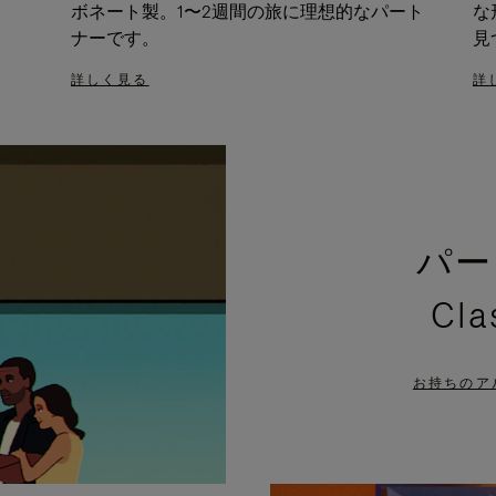
ボネート製。1〜2週間の旅に理想的なパート
な
ナーです。
見
詳しく見る
詳
パー
Cl
お持ちのア