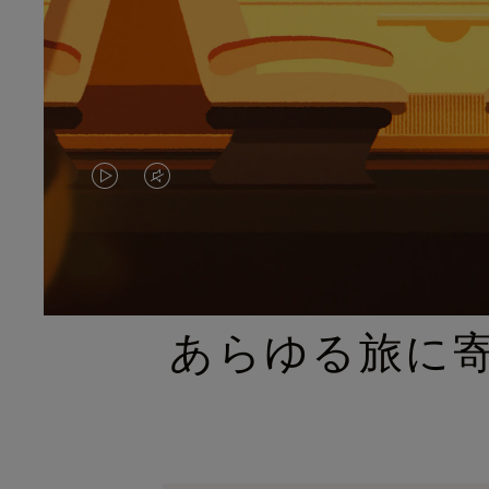
VIDEO
VIDEO
IS
IS
PLAYED,
MUTED,
PLEASE
PLEASE
あらゆる旅に
PRESS
PRESS
TO
TO
PAUSE
UNMUTE
IT
IT