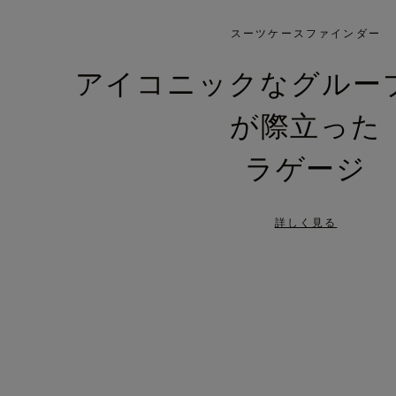
IS
IS
PLAYED,
MUTED,
スーツケースファインダー
PLEASE
PLEASE
アイコニックなグルー
PRESS
PRESS
が際立った
TO
TO
PAUSE
UNMUTE
ラゲージ
IT
IT
詳しく見る