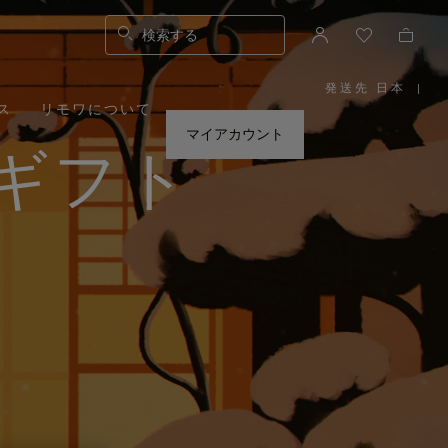
検索する
発送先 日本
|
,
ス
リモワについて
お
住
ま
マイアカウント
い
ギフト
の
地
域
を
お
選
び
く
だ
さ
い。