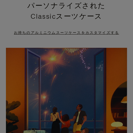
パーソナライズされた
PRESS
PRESS
Classicスーツケース
TO
TO
PAUSE
UNMUTE
お持ちのアルミニウムスーツケースをカスタマイズする
IT
IT