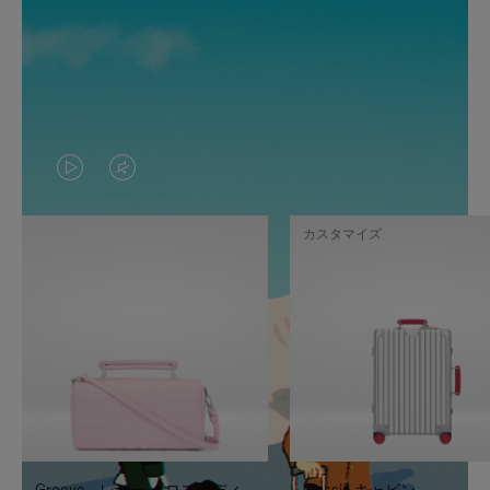
VIDEO
VIDEO
IS
IS
カスタマイズ
PLAYED,
MUTED,
PLEASE
PLEASE
PRESS
PRESS
TO
TO
PAUSE
UNMUTE
IT
IT
Groove - レザー クロスボディ
Classic キャビン