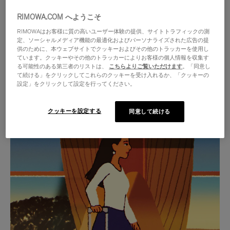
RIMOWA.COM へようこそ
RIMOWAはお客様に質の高いユーザー体験の提供、サイトトラフィックの測
定、ソーシャルメディア機能の最適化およびパーソナライズされた広告の提
供のために、本ウェブサイトでクッキーおよびその他のトラッカーを使用し
ています。クッキーやその他のトラッカーによりお客様の個人情報を収集す
る可能性のある第三者のリストは、
こちらよりご覧いただけます
。「同意し
て続ける」をクリックしてこれらのクッキーを受け入れるか、「クッキーの
設定」をクリックして設定を行ってください。
クッキーを設定する
同意して続ける
VIDEO
VIDEO
IS
IS
PLAYED,
MUTED,
厳選されたギフトセレクション
PLEASE
PLEASE
あらゆる旅に寄り添う究極の
PRESS
PRESS
パートナーを見つけましょう
TO
TO