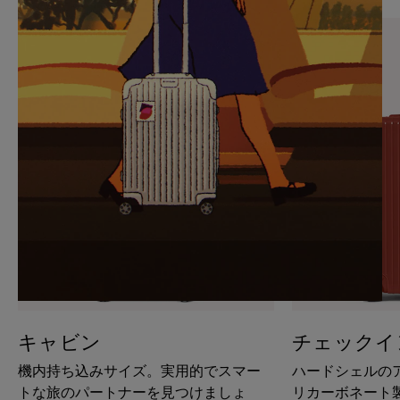
PAUSE
UNMUTE
IT
IT
キャビン
チェックイ
機内持ち込みサイズ。実用的でスマー
ハードシェルの
トな旅のパートナーを見つけましょ
リカーボネート製