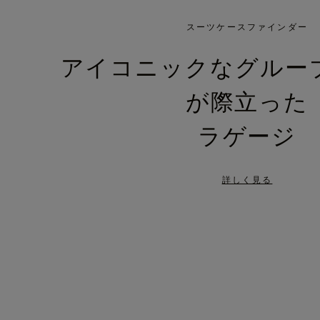
IS
IS
PLAYED,
MUTED,
スーツケースファインダー
PLEASE
PLEASE
アイコニックなグルー
PRESS
PRESS
が際立った
TO
TO
PAUSE
UNMUTE
ラゲージ
IT
IT
詳しく見る