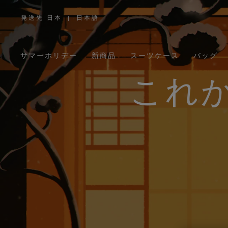
発送先 日本
|
日本語
,
お
住
ま
い
の
サマーホリデー
新商品
スーツケース
バッグ
地
域
を
お
これ
選
び
く
だ
さ
い。