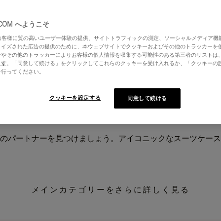
.COM へようこそ
はお客様に質の高いユーザー体験の提供、サイトトラフィックの測定、ソーシャルメディア機
ライズされた広告の提供のために、本ウェブサイトでクッキーおよびその他のトラッカーを
ーやその他のトラッカーによりお客様の個人情報を収集する可能性のある第三者のリストは
ます
。「同意して続ける」をクリックしてこれらのクッキーを受け入れるか、「クッキーの
を行ってください。
クッキーを設定する
同意して続ける
のパートナーを見つけましょう。アイコニックなスーツケース
メインカテゴリーをさらに詳しく見る