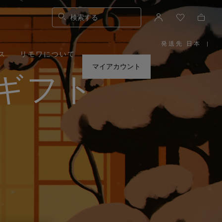
検索する
発送先 日本
|
,
ス
リモワについて
お
住
ま
マイアカウント
い
ギフト
の
地
域
を
お
選
び
く
だ
さ
い。