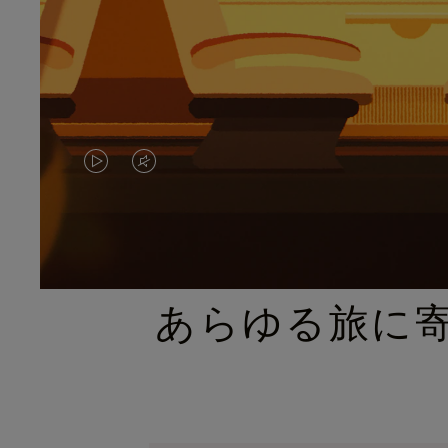
VIDEO
VIDEO
IS
IS
PLAYED,
MUTED,
PLEASE
PLEASE
あらゆる旅に
PRESS
PRESS
TO
TO
PAUSE
UNMUTE
IT
IT