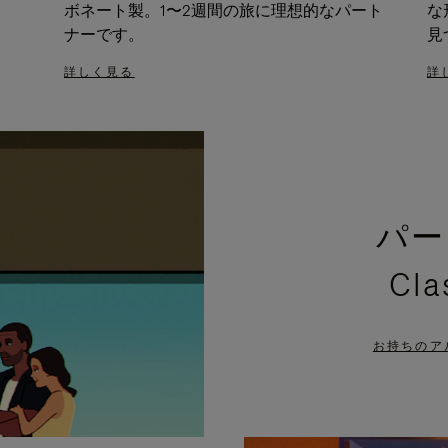
ボネート製。1〜2週間の旅に理想的なパート
な
ナーです。
見
詳しく見る
詳
パー
Cl
お持ちのア