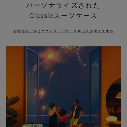
パーソナライズされた
PRESS
PRESS
Classicスーツケース
TO
TO
PAUSE
UNMUTE
お持ちのアルミニウムスーツケースをカスタマイズする
IT
IT