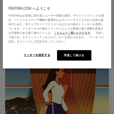
RIMOWA.COM へようこそ
RIMOWAはお客様に質の高いユーザー体験の提供、サイトトラフィックの測
定、ソーシャルメディア機能の最適化およびパーソナライズされた広告の提
供のために、本ウェブサイトでクッキーおよびその他のトラッカーを使用し
ています。クッキーやその他のトラッカーによりお客様の個人情報を収集す
る可能性のある第三者のリストは、
こちらよりご覧いただけます
。「同意し
て続ける」をクリックしてこれらのクッキーを受け入れるか、「クッキーの
設定」をクリックして設定を行ってください。
クッキーを設定する
同意して続ける
VIDEO
VIDEO
IS
IS
PLAYED,
MUTED,
厳選されたギフトセレクション
PLEASE
PLEASE
あらゆる旅に寄り添う究極の
PRESS
PRESS
パートナーを見つけましょう
TO
TO