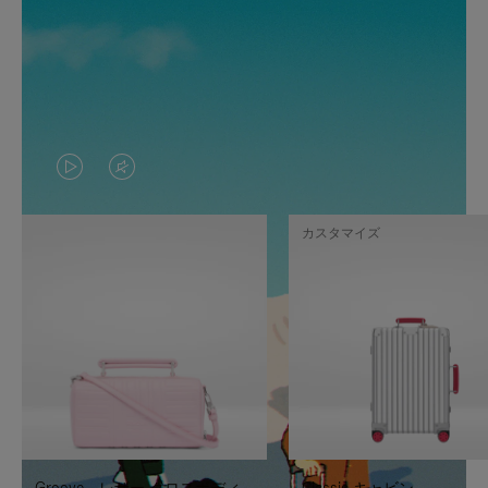
VIDEO
VIDEO
IS
IS
カスタマイズ
PLAYED,
MUTED,
PLEASE
PLEASE
PRESS
PRESS
TO
TO
PAUSE
UNMUTE
IT
IT
Groove - レザー クロスボディ
Classic キャビン