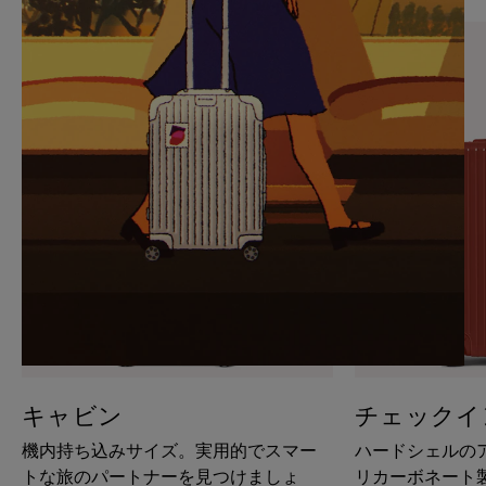
PAUSE
UNMUTE
IT
IT
キャビン
チェックイ
機内持ち込みサイズ。実用的でスマー
ハードシェルの
トな旅のパートナーを見つけましょ
リカーボネート製