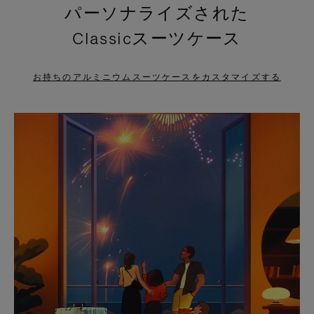
パーソナライズされた
PRESS
PRESS
Classicスーツケース
TO
TO
PAUSE
UNMUTE
お持ちのアルミニウムスーツケースをカスタマイズする
IT
IT