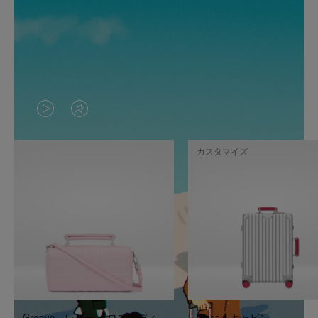
VIDEO
VIDEO
IS
IS
カスタマイズ
PLAYED,
MUTED,
PLEASE
PLEASE
PRESS
PRESS
TO
TO
PAUSE
UNMUTE
IT
IT
Groove - レザー クロスボディ
Classic キャビン