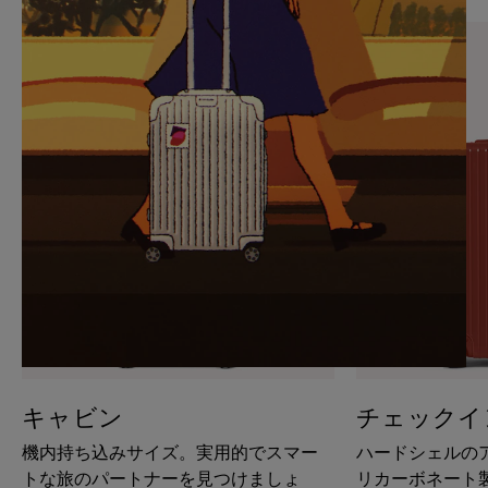
PAUSE
UNMUTE
IT
IT
キャビン
チェックイ
機内持ち込みサイズ。実用的でスマー
ハードシェルの
トな旅のパートナーを見つけましょ
リカーボネート製