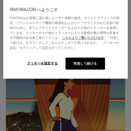
RIMOWA.COM へようこそ
RIMOWAはお客様に質の高いユーザー体験の提供、サイトトラフィックの測
定、ソーシャルメディア機能の最適化およびパーソナライズされた広告の提
供のために、本ウェブサイトでクッキーおよびその他のトラッカーを使用し
ています。クッキーやその他のトラッカーによりお客様の個人情報を収集す
る可能性のある第三者のリストは、
こちらよりご覧いただけます
。「同意し
て続ける」をクリックしてこれらのクッキーを受け入れるか、「クッキーの
設定」をクリックして設定を行ってください。
クッキーを設定する
同意して続ける
VIDEO
VIDEO
IS
IS
PLAYED,
MUTED,
厳選されたギフトセレクション
PLEASE
PLEASE
あらゆる旅に寄り添う究極の
PRESS
PRESS
パートナーを見つけましょう
TO
TO