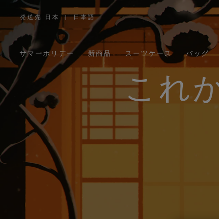
発送先 日本
|
日本語
,
お
住
ま
い
の
サマーホリデー
新商品
スーツケース
バッグ
地
域
を
お
これ
選
び
く
だ
さ
い。