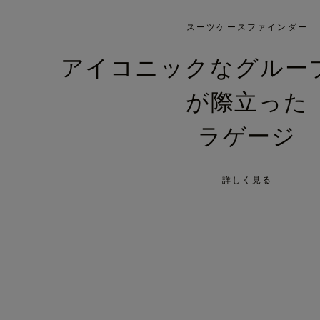
IS
IS
PLAYED,
MUTED,
スーツケースファインダー
PLEASE
PLEASE
アイコニックなグルー
PRESS
PRESS
が際立った
TO
TO
PAUSE
UNMUTE
ラゲージ
IT
IT
詳しく見る