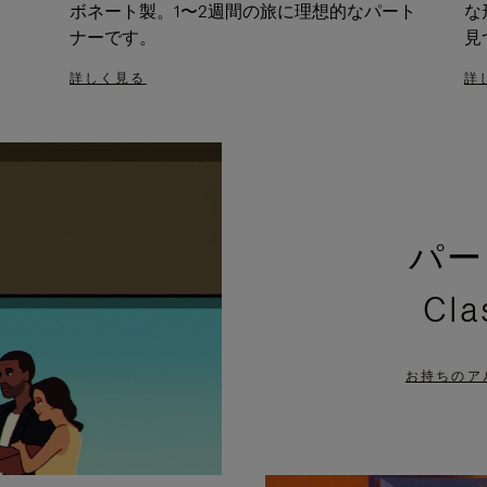
ボネート製。1〜2週間の旅に理想的なパート
な
ナーです。
見
詳しく見る
詳
パー
Cl
お持ちのア