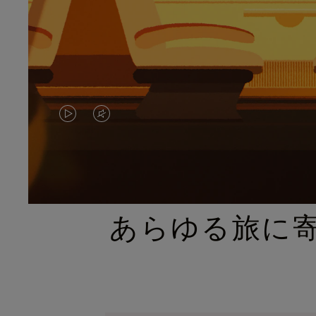
VIDEO
VIDEO
IS
IS
PLAYED,
MUTED,
PLEASE
PLEASE
あらゆる旅に
PRESS
PRESS
TO
TO
PAUSE
UNMUTE
IT
IT