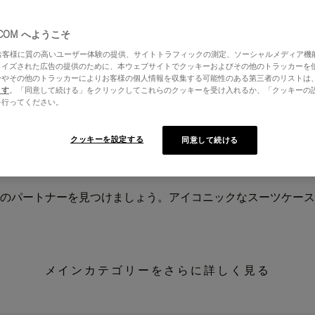
.COM へようこそ
はお客様に質の高いユーザー体験の提供、サイトトラフィックの測定、ソーシャルメディア機
ライズされた広告の提供のために、本ウェブサイトでクッキーおよびその他のトラッカーを
ーやその他のトラッカーによりお客様の個人情報を収集する可能性のある第三者のリストは
ます
。「同意して続ける」をクリックしてこれらのクッキーを受け入れるか、「クッキーの
を行ってください。
クッキーを設定する
同意して続ける
のパートナーを見つけましょう。アイコニックなスーツケース
メインカテゴリーをさらに詳しく見る