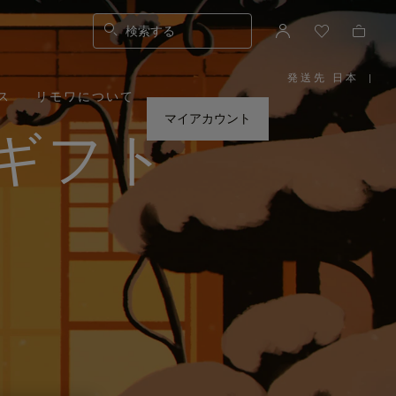
検索する
発送先 日本
|
,
ス
リモワについて
お
住
ま
マイアカウント
い
ギフト
の
地
域
を
お
選
び
く
だ
さ
い。