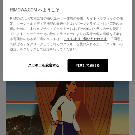
RIMOWA.COM へようこそ
RIMOWAはお客様に質の高いユーザー体験の提供、サイトトラフィックの測
定、ソーシャルメディア機能の最適化およびパーソナライズされた広告の提
供のために、本ウェブサイトでクッキーおよびその他のトラッカーを使用し
ています。クッキーやその他のトラッカーによりお客様の個人情報を収集す
る可能性のある第三者のリストは、
こちらよりご覧いただけます
。「同意し
て続ける」をクリックしてこれらのクッキーを受け入れるか、「クッキーの
設定」をクリックして設定を行ってください。
クッキーを設定する
同意して続ける
VIDEO
VIDEO
IS
IS
PLAYED,
MUTED,
厳選されたギフトセレクション
PLEASE
PLEASE
あらゆる旅に寄り添う究極の
PRESS
PRESS
パートナーを見つけましょう
TO
TO