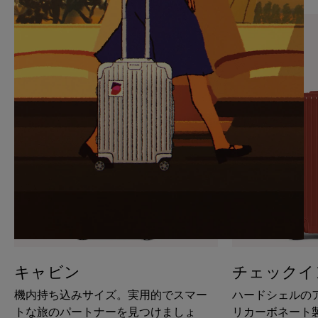
PAUSE
UNMUTE
IT
IT
キャビン
チェックイ
機内持ち込みサイズ。実用的でスマー
ハードシェルの
トな旅のパートナーを見つけましょ
リカーボネート製