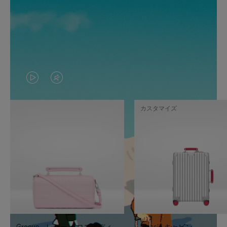
VIDEO
VIDEO
IS
IS
カスタマイズ
PLAYED,
MUTED,
PLEASE
PLEASE
PRESS
PRESS
TO
TO
PAUSE
UNMUTE
IT
IT
Groove - レザー クロスボディ
Classic キャビン