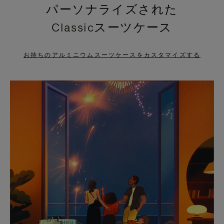
パーソナライズされた
PRESS
PRESS
Classicスーツケース
TO
TO
PAUSE
UNMUTE
お持ちのアルミニウムスーツケースをカスタマイズする
IT
IT