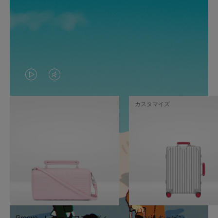
VIDEO
VIDEO
IS
IS
カスタマイズ
PLAYED,
MUTED,
PLEASE
PLEASE
PRESS
PRESS
TO
TO
PAUSE
UNMUTE
IT
IT
Groove - レザー クロスボディ
Classic キャビン