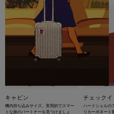
PAUSE
UNMUTE
IT
IT
キャビン
チェックイ
機内持ち込みサイズ。実用的でスマー
ハードシェルの
トな旅のパートナーを見つけましょ
リカーボネート製