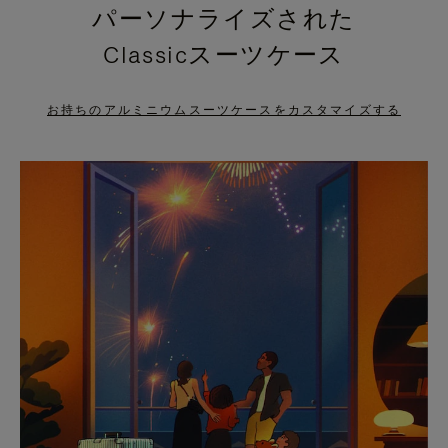
パーソナライズされた
PRESS
PRESS
Classicスーツケース
TO
TO
PAUSE
UNMUTE
お持ちのアルミニウムスーツケースをカスタマイズする
IT
IT