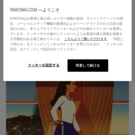
RIMOWA.COM へようこそ
RIMOWAはお客様に質の高いユーザー体験の提供、サイトトラフィックの測
定、ソーシャルメディア機能の最適化およびパーソナライズされた広告の提
供のために、本ウェブサイトでクッキーおよびその他のトラッカーを使用し
ています。クッキーやその他のトラッカーによりお客様の個人情報を収集す
る可能性のある第三者のリストは、
こちらよりご覧いただけます
。「同意し
て続ける」をクリックしてこれらのクッキーを受け入れるか、「クッキーの
設定」をクリックして設定を行ってください。
クッキーを設定する
同意して続ける
VIDEO
VIDEO
IS
IS
PLAYED,
MUTED,
厳選されたギフトセレクション
PLEASE
PLEASE
あらゆる旅に寄り添う究極の
PRESS
PRESS
パートナーを見つけましょう
TO
TO