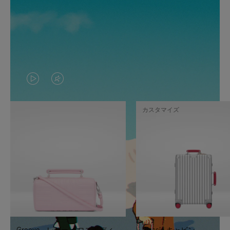
VIDEO
VIDEO
IS
IS
カスタマイズ
PLAYED,
MUTED,
PLEASE
PLEASE
PRESS
PRESS
TO
TO
PAUSE
UNMUTE
IT
IT
Groove - レザー クロスボディ
Classic キャビン