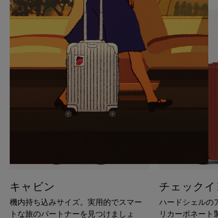
PAUSE
UNMUTE
IT
IT
キャビン
チェックイ
機内持ち込みサイズ。実用的でスマー
ハードシェルの
トな旅のパートナーを見つけましょ
リカーボネート製