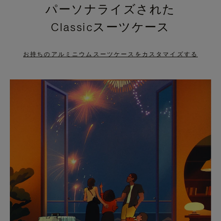
パーソナライズされた
PRESS
PRESS
Classicスーツケース
TO
TO
PAUSE
UNMUTE
お持ちのアルミニウムスーツケースをカスタマイズする
IT
IT