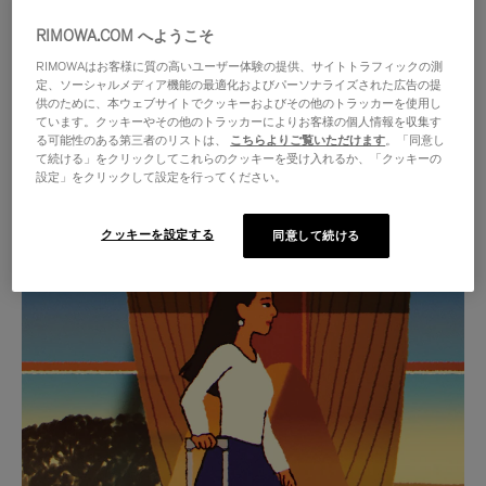
RIMOWA.COM へようこそ
RIMOWAはお客様に質の高いユーザー体験の提供、サイトトラフィックの測
定、ソーシャルメディア機能の最適化およびパーソナライズされた広告の提
供のために、本ウェブサイトでクッキーおよびその他のトラッカーを使用し
ています。クッキーやその他のトラッカーによりお客様の個人情報を収集す
る可能性のある第三者のリストは、
こちらよりご覧いただけます
。「同意し
て続ける」をクリックしてこれらのクッキーを受け入れるか、「クッキーの
設定」をクリックして設定を行ってください。
クッキーを設定する
同意して続ける
VIDEO
VIDEO
IS
IS
PLAYED,
MUTED,
厳選されたギフトセレクション
PLEASE
PLEASE
あらゆる旅に寄り添う究極の
PRESS
PRESS
パートナーを見つけましょう
TO
TO