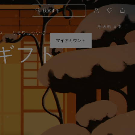
検索する
発送先 日本
|
,
ス
リモワについて
お
住
ま
マイアカウント
い
ギフト
の
地
域
を
お
選
び
く
だ
さ
い。