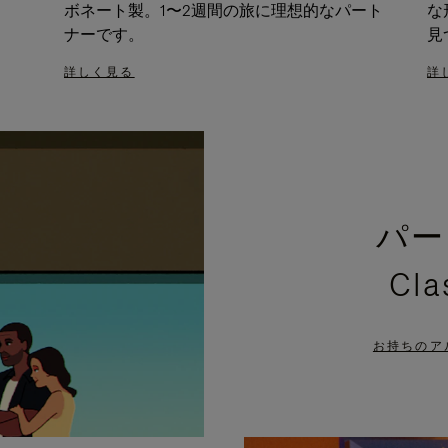
ボネート製。1〜2週間の旅に理想的なパート
な
ナーです。
見
詳しく見る
詳
パー
Cl
お持ちのア