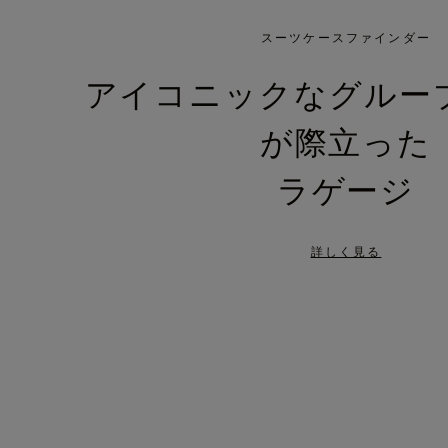
IS
IS
PLAYED,
MUTED,
スーツケースファインダー
PLEASE
PLEASE
アイコニックなグルー
PRESS
PRESS
が際立った
TO
TO
PAUSE
UNMUTE
ラゲージ
IT
IT
詳しく見る