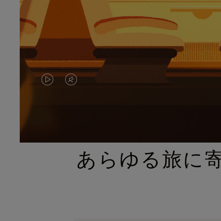
VIDEO
VIDEO
IS
IS
PLAYED,
MUTED,
PLEASE
PLEASE
あらゆる旅に
PRESS
PRESS
TO
TO
PAUSE
UNMUTE
IT
IT