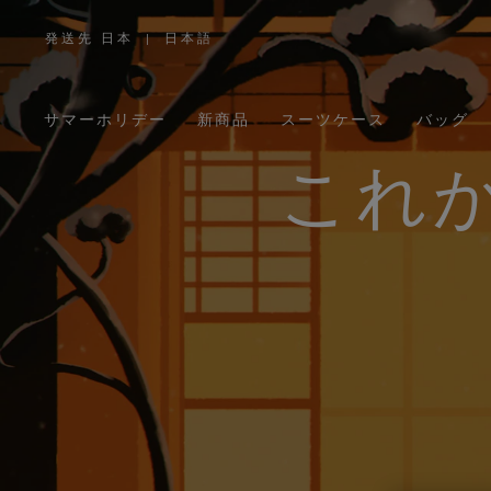
発送先 日本
|
日本語
,
お
住
ま
い
の
サマーホリデー
新商品
スーツケース
バッグ
地
域
を
お
これ
選
び
く
だ
さ
い。