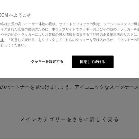
.COM へようこそ
はお客様に質の高いユーザー体験の提供、サイトトラフィックの測定、ソーシャルメディア機
ライズされた広告の提供のために、本ウェブサイトでクッキーおよびその他のトラッカーを
ーやその他のトラッカーによりお客様の個人情報を収集する可能性のある第三者のリストは
ます
。「同意して続ける」をクリックしてこれらのクッキーを受け入れるか、「クッキーの
を行ってください。
クッキーを設定する
同意して続ける
のパートナーを見つけましょう。アイコニックなスーツケース
メインカテゴリーをさらに詳しく見る