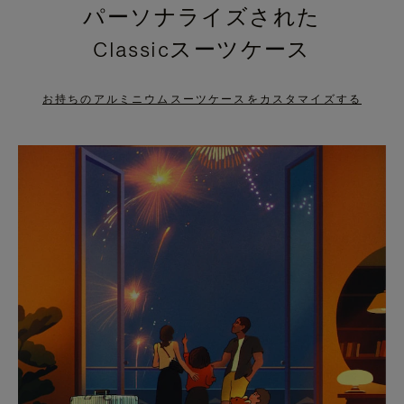
パーソナライズされた
PRESS
PRESS
Classicスーツケース
TO
TO
PAUSE
UNMUTE
お持ちのアルミニウムスーツケースをカスタマイズする
IT
IT