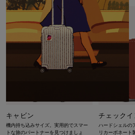
PAUSE
UNMUTE
IT
IT
キャビン
チェックイ
機内持ち込みサイズ。実用的でスマー
ハードシェルの
トな旅のパートナーを見つけましょ
リカーボネート製