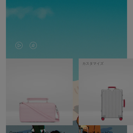
VIDEO
VIDEO
IS
IS
カスタマイズ
PLAYED,
MUTED,
PLEASE
PLEASE
PRESS
PRESS
TO
TO
PAUSE
UNMUTE
IT
IT
Groove - レザー クロスボディ
Classic キャビン