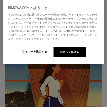
RIMOWA.COM へようこそ
RIMOWAはお客様に質の高いユーザー体験の提供、サイトトラフィックの測
定、ソーシャルメディア機能の最適化およびパーソナライズされた広告の提
供のために、本ウェブサイトでクッキーおよびその他のトラッカーを使用し
ています。クッキーやその他のトラッカーによりお客様の個人情報を収集す
る可能性のある第三者のリストは、
こちらよりご覧いただけます
。「同意し
て続ける」をクリックしてこれらのクッキーを受け入れるか、「クッキーの
設定」をクリックして設定を行ってください。
クッキーを設定する
同意して続ける
VIDEO
VIDEO
IS
IS
PLAYED,
MUTED,
厳選されたギフトセレクション
PLEASE
PLEASE
あらゆる旅に寄り添う究極の
PRESS
PRESS
パートナーを見つけましょう
TO
TO