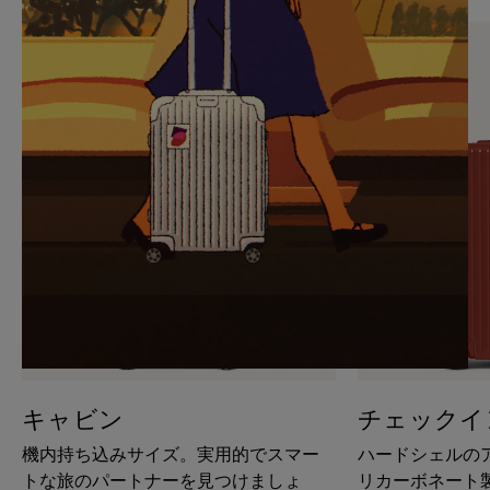
PAUSE
UNMUTE
IT
IT
キャビン
チェックイ
機内持ち込みサイズ。実用的でスマー
ハードシェルの
トな旅のパートナーを見つけましょ
リカーボネート製