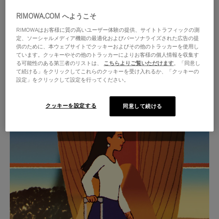
RIMOWA.COM へようこそ
RIMOWAはお客様に質の高いユーザー体験の提供、サイトトラフィックの測
定、ソーシャルメディア機能の最適化およびパーソナライズされた広告の提
供のために、本ウェブサイトでクッキーおよびその他のトラッカーを使用し
ています。クッキーやその他のトラッカーによりお客様の個人情報を収集す
る可能性のある第三者のリストは、
こちらよりご覧いただけます
。「同意し
て続ける」をクリックしてこれらのクッキーを受け入れるか、「クッキーの
設定」をクリックして設定を行ってください。
クッキーを設定する
同意して続ける
VIDEO
VIDEO
IS
IS
PLAYED,
MUTED,
厳選されたギフトセレクション
PLEASE
PLEASE
あらゆる旅に寄り添う究極の
PRESS
PRESS
パートナーを見つけましょう
TO
TO