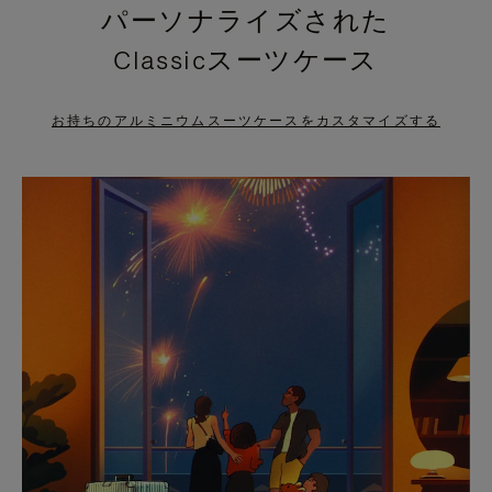
パーソナライズされた
PRESS
PRESS
Classicスーツケース
TO
TO
PAUSE
UNMUTE
お持ちのアルミニウムスーツケースをカスタマイズする
IT
IT