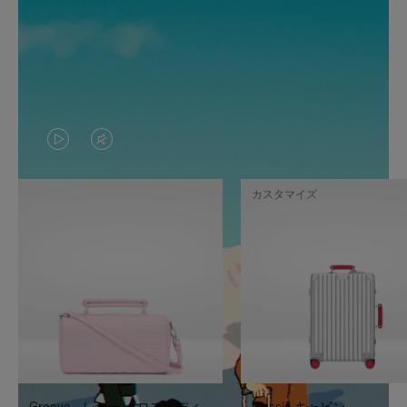
VIDEO
VIDEO
IS
IS
カスタマイズ
PLAYED,
MUTED,
PLEASE
PLEASE
PRESS
PRESS
TO
TO
PAUSE
UNMUTE
IT
IT
Groove - レザー クロスボディ
Classic キャビン