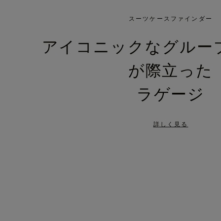
IS
IS
PLAYED,
MUTED,
スーツケースファインダー
PLEASE
PLEASE
アイコニックなグルー
PRESS
PRESS
が際立った
TO
TO
PAUSE
UNMUTE
ラゲージ
IT
IT
詳しく見る