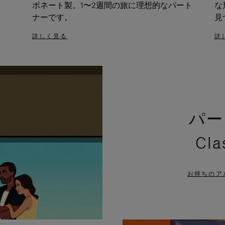
ボネート製。1〜2週間の旅に理想的なパート
な
ナーです。
見
詳しく見る
詳
パー
Cl
お持ちのア