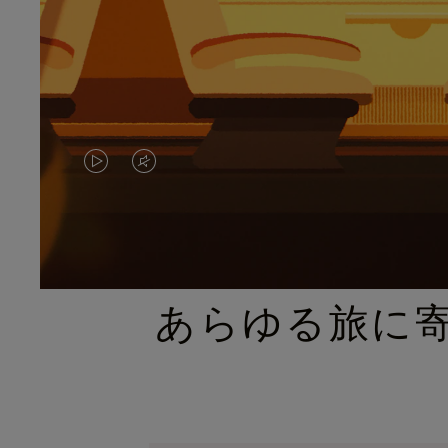
VIDEO
VIDEO
IS
IS
PLAYED,
MUTED,
PLEASE
PLEASE
あらゆる旅に
PRESS
PRESS
TO
TO
PAUSE
UNMUTE
IT
IT