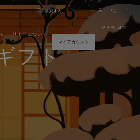
検索する
発送先 日本
|
,
ス
リモワについて
お
住
ま
マイアカウント
い
ギフト
の
地
域
を
お
選
び
く
だ
さ
い。