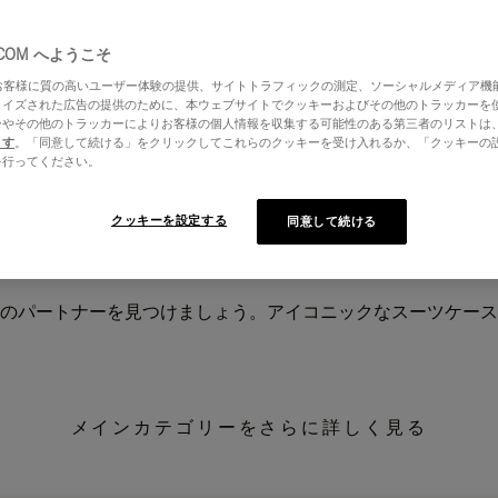
.COM へようこそ
はお客様に質の高いユーザー体験の提供、サイトトラフィックの測定、ソーシャルメディア機
ライズされた広告の提供のために、本ウェブサイトでクッキーおよびその他のトラッカーを
ーやその他のトラッカーによりお客様の個人情報を収集する可能性のある第三者のリストは
ます
。「同意して続ける」をクリックしてこれらのクッキーを受け入れるか、「クッキーの
を行ってください。
クッキーを設定する
同意して続ける
のパートナーを見つけましょう。アイコニックなスーツケース
メインカテゴリーをさらに詳しく見る