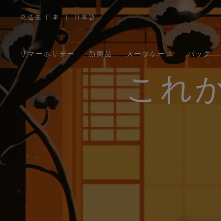
発送先 日本
|
日本語
,
お
住
ま
い
の
サマーホリデー
新商品
スーツケース
バッグ
地
域
を
お
これ
選
び
く
だ
さ
い。