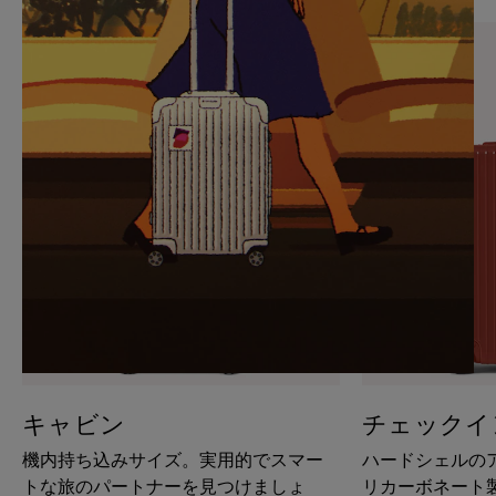
PAUSE
UNMUTE
IT
IT
キャビン
チェックイ
機内持ち込みサイズ。実用的でスマー
ハードシェルの
トな旅のパートナーを見つけましょ
リカーボネート製