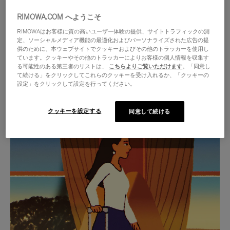
RIMOWA.COM へようこそ
RIMOWAはお客様に質の高いユーザー体験の提供、サイトトラフィックの測
定、ソーシャルメディア機能の最適化およびパーソナライズされた広告の提
供のために、本ウェブサイトでクッキーおよびその他のトラッカーを使用し
ています。クッキーやその他のトラッカーによりお客様の個人情報を収集す
る可能性のある第三者のリストは、
こちらよりご覧いただけます
。「同意し
て続ける」をクリックしてこれらのクッキーを受け入れるか、「クッキーの
設定」をクリックして設定を行ってください。
クッキーを設定する
同意して続ける
VIDEO
VIDEO
IS
IS
PLAYED,
MUTED,
厳選されたギフトセレクション
PLEASE
PLEASE
あらゆる旅に寄り添う究極の
PRESS
PRESS
パートナーを見つけましょう
TO
TO