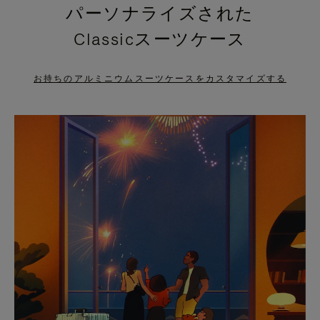
パーソナライズされた
PRESS
PRESS
Classicスーツケース
TO
TO
PAUSE
UNMUTE
お持ちのアルミニウムスーツケースをカスタマイズする
IT
IT