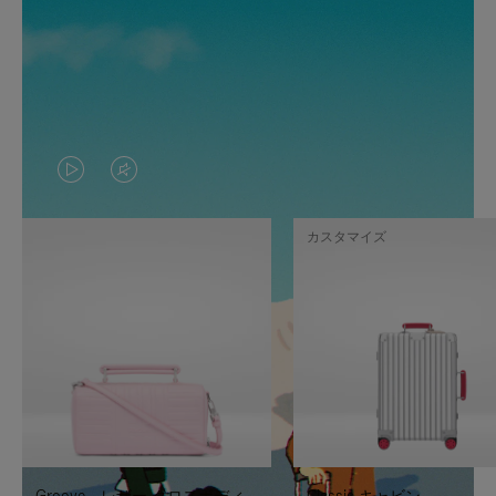
VIDEO
VIDEO
IS
IS
カスタマイズ
PLAYED,
MUTED,
PLEASE
PLEASE
PRESS
PRESS
TO
TO
PAUSE
UNMUTE
IT
IT
Groove - レザー クロスボディ
Classic キャビン