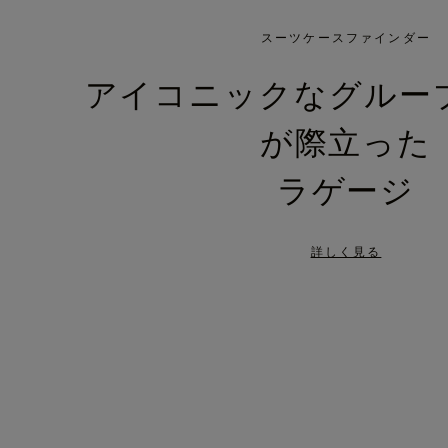
IS
IS
PLAYED,
MUTED,
スーツケースファインダー
PLEASE
PLEASE
アイコニックなグルー
PRESS
PRESS
が際立った
TO
TO
PAUSE
UNMUTE
ラゲージ
IT
IT
詳しく見る