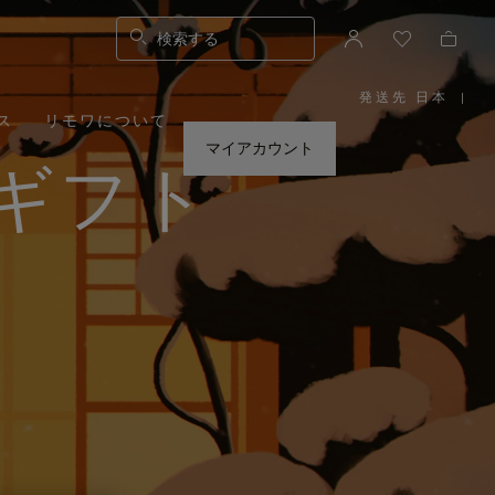
検索する
発送先 日本
|
,
ス
リモワについて
お
住
ま
マイアカウント
い
ギフト
の
地
域
を
お
選
び
く
だ
さ
い。