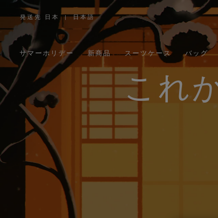
発送先 日本
|
日本語
,
お
住
ま
い
の
サマーホリデー
新商品
スーツケース
バッグ
地
域
を
お
これ
選
び
く
だ
さ
い。