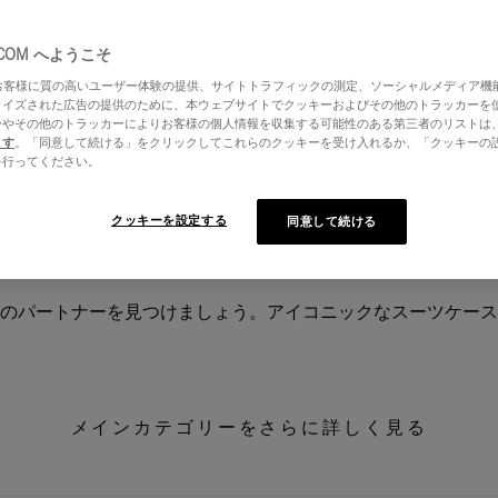
.COM へようこそ
はお客様に質の高いユーザー体験の提供、サイトトラフィックの測定、ソーシャルメディア機
ライズされた広告の提供のために、本ウェブサイトでクッキーおよびその他のトラッカーを
ーやその他のトラッカーによりお客様の個人情報を収集する可能性のある第三者のリストは
ます
。「同意して続ける」をクリックしてこれらのクッキーを受け入れるか、「クッキーの
を行ってください。
クッキーを設定する
同意して続ける
のパートナーを見つけましょう。アイコニックなスーツケース
メインカテゴリーをさらに詳しく見る