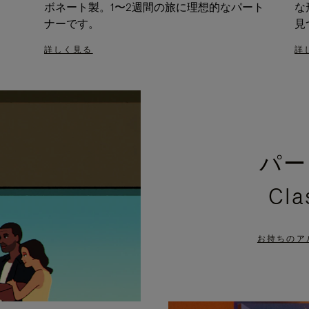
ボネート製。1〜2週間の旅に理想的なパート
な
ナーです。
見
詳しく見る
詳
パー
Cl
お持ちのア