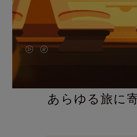
VIDEO
VIDEO
IS
IS
PLAYED,
MUTED,
PLEASE
PLEASE
あらゆる旅に
PRESS
PRESS
TO
TO
PAUSE
UNMUTE
IT
IT