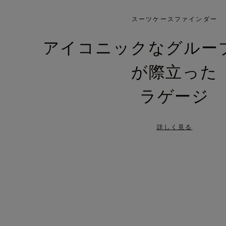
IS
IS
PLAYED,
MUTED,
スーツケースファインダー
PLEASE
PLEASE
アイコニックなグルー
PRESS
PRESS
が際立った
TO
TO
PAUSE
UNMUTE
ラゲージ
IT
IT
詳しく見る