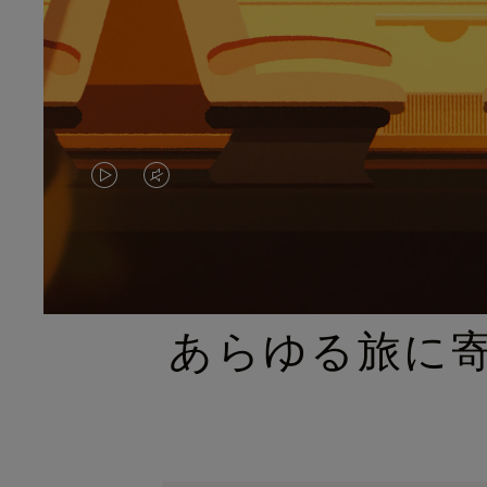
VIDEO
VIDEO
IS
IS
PLAYED,
MUTED,
PLEASE
PLEASE
あらゆる旅に
PRESS
PRESS
TO
TO
PAUSE
UNMUTE
IT
IT