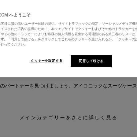
.COM へようこそ
はお客様に質の高いユーザー体験の提供、サイトトラフィックの測定、ソーシャルメディア機
ライズされた広告の提供のために、本ウェブサイトでクッキーおよびその他のトラッカーを
ーやその他のトラッカーによりお客様の個人情報を収集する可能性のある第三者のリストは
ます
。「同意して続ける」をクリックしてこれらのクッキーを受け入れるか、「クッキーの
を行ってください。
クッキーを設定する
同意して続ける
のパートナーを見つけましょう。アイコニックなスーツケース
メインカテゴリーをさらに詳しく見る