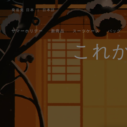
発送先 日本
|
日本語
,
お
住
ま
い
の
サマーホリデー
新商品
スーツケース
バッグ
地
域
を
お
これ
選
び
く
だ
さ
い。