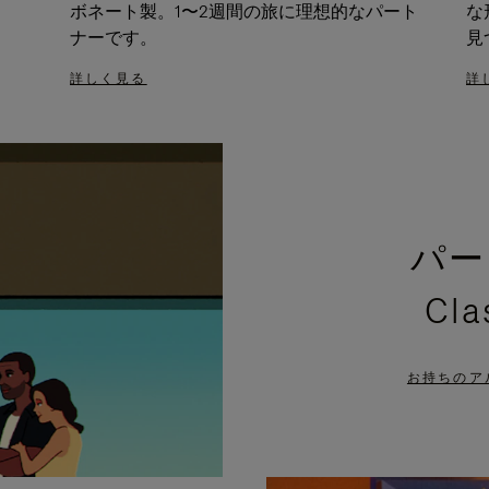
ボネート製。1〜2週間の旅に理想的なパート
な
ナーです。
見
詳しく見る
詳
パー
Cl
お持ちのア