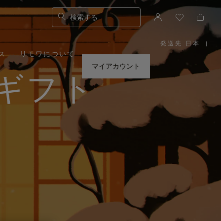
検索する
発送先 日本
|
,
ス
リモワについて
お
住
ま
マイアカウント
い
ギフト
の
地
域
を
お
選
び
く
だ
さ
い。