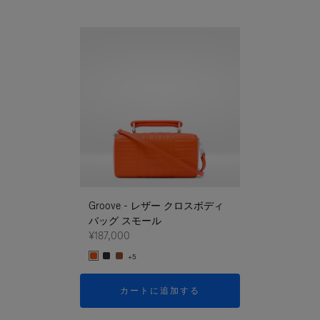
新商品
Groove - レザー クロスボディ
Groove - レ
バッグ スモール
バッグ スモー
¥187,000
¥187,000
+5
+5
カートに追加する
カートに