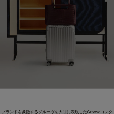
ブランドを象徴するグルーヴを大胆に表現したGrooveコレク