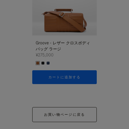
Groove - レザー クロスボディ
Groove - レ
バッグ ラージ
バッグ ラージ
¥275,000
¥275,000
カートに追加する
カートに
お買い物ページに戻る