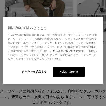
RIMOWA.COM へようこそ
RIMOWAはお客様に質の高いユーザー体験の提供、サイトトラフィックの測
定、ソーシャルメディア機能の最適化およびパーソナライズされた広告の提
クロスボディバッグ
ショッピン
供のために、本ウェブサイトでクッキーおよびその他のトラッカーを使用し
ています。クッキーやその他のトラッカーによりお客様の個人情報を収集す
詳しく見る
詳しく見る
る可能性のある第三者のリストは、
こちらよりご覧いただけます
。「同意し
て続ける」をクリックしてこれらのクッキーを受け入れるか、「クッキーの
設定」をクリックして設定を行ってください。
クッキーを設定する
同意して続ける
Grooveクロスボディバッグ
スーツケースに着想を得たフォルムと、印象的なグルーヴパタ
ーン。豊富なカラー展開で日常のあらゆるシーンに寄り添うク
ロスボディバッグです。