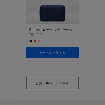
Groove - レザー ジップポーチ
Groove - レ
¥82,500
¥82,500
カートに追加する
カートに
お買い物ページに戻る