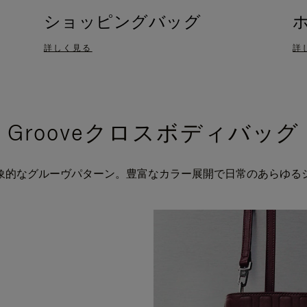
ショッピングバッグ
詳しく見る
詳
Grooveクロスボディバッグ
象的なグルーヴパターン。豊富なカラー展開で日常のあらゆる