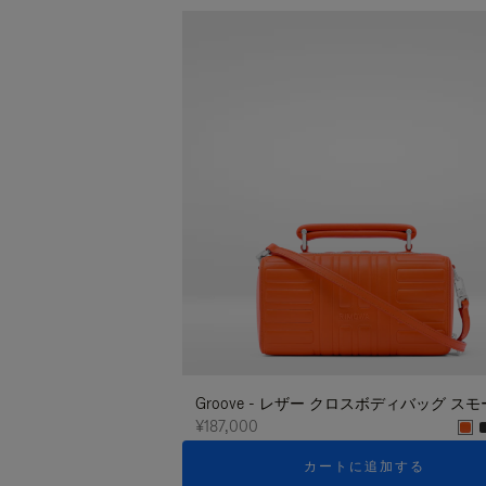
Groove - レザー クロスボディバッグ ス
¥187,000
カートに追加する