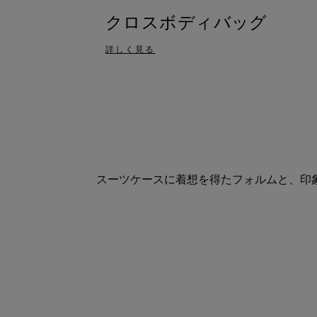
クロスボディバッグ
詳しく見る
スーツケースに着想を得たフォルムと、印