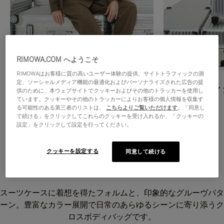
RIMOWA.COM へようこそ
RIMOWAはお客様に質の高いユーザー体験の提供、サイトトラフィックの測
定、ソーシャルメディア機能の最適化およびパーソナライズされた広告の提
クロスボディバッグ
ショッピン
供のために、本ウェブサイトでクッキーおよびその他のトラッカーを使用し
ています。クッキーやその他のトラッカーによりお客様の個人情報を収集す
詳しく見る
詳しく見る
る可能性のある第三者のリストは、
こちらよりご覧いただけます
。「同意し
て続ける」をクリックしてこれらのクッキーを受け入れるか、「クッキーの
設定」をクリックして設定を行ってください。
クッキーを設定する
同意して続ける
Grooveクロスボディバッグ
スーツケースに着想を得たフォルムと、印象的なグルーヴパタ
ーン。豊富なカラー展開で日常のあらゆるシーンに寄り添うク
ロスボディバッグです。