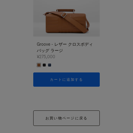
Groove - レザー クロスボディ
Groove - レ
バッグ ラージ
バッグ ラージ
¥275,000
¥275,000
カートに追加する
カートに
お買い物ページに戻る