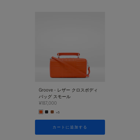
新商品
Groove - レザー クロスボディ
Groove - レ
バッグ スモール
バッグ スモー
¥187,000
¥187,000
+5
+5
カートに追加する
カートに