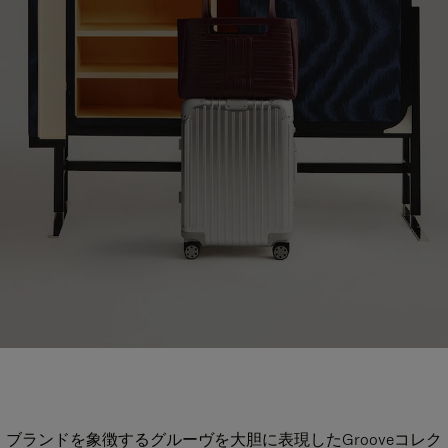
ブランドを象徴するグルーヴを大胆に表現したGrooveコレク