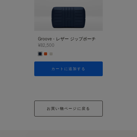
Groove - レザー ジップポーチ
Groove - レ
¥82,500
¥82,500
カートに追加する
カートに
お買い物ページに戻る