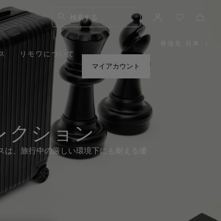
検索する
発送先 日本
|
,
ス
リモワについて
お
住
ま
マイアカウント
い
の
地
域
を
お
選
び
く
だ
レクション
さ
い。
ツケースは、旅行中の厳しい環境下にも耐える優