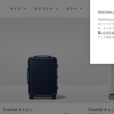
サイズ
カテゴリー
カラー
素材
結
RIMOWA
果
RIMOWA
を
びパーソナ
す。クッキ
絞
覧いただけ
り
クして設定
込
む
Essential キャビン
Essential チ