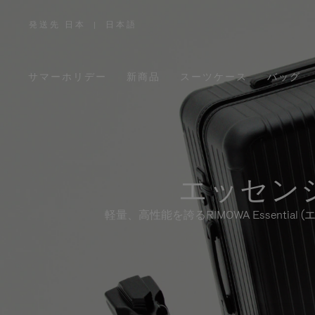
発送先 日本
|
日本語
,
お
住
ま
い
の
サマーホリデー
新商品
スーツケース
バッグ
地
域
を
お
選
び
く
だ
さ
い。
エッセン
軽量、高性能を誇るRIMOWA Essen