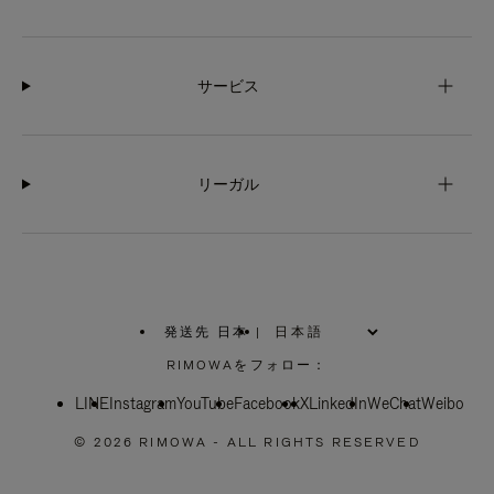
サービス
リーガル
発送先 日本
|
,
お
RIMOWAをフォロー：
住
ま
LINE
Instagram
YouTube
い
Facebook
X
LinkedIn
WeChat
Weibo
の
地
© 2026 RIMOWA - ALL RIGHTS RESERVED
域
を
お
選