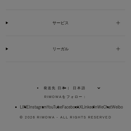
サービス
リーガル
発送先 日本
|
,
お
RIMOWAをフォロー：
住
ま
LINE
Instagram
YouTube
い
Facebook
X
LinkedIn
WeChat
Weibo
の
地
© 2026 RIMOWA - ALL RIGHTS RESERVED
域
を
お
選