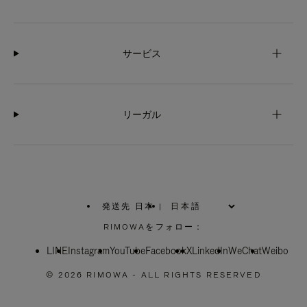
サービス
リーガル
発送先 日本
|
,
お
RIMOWAをフォロー：
住
ま
LINE
Instagram
YouTube
い
Facebook
X
LinkedIn
WeChat
Weibo
の
地
© 2026 RIMOWA - ALL RIGHTS RESERVED
域
を
お
選