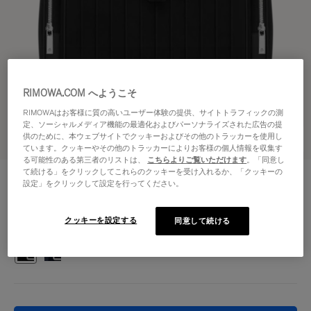
RIMOWA.COM へようこそ
RIMOWAはお客様に質の高いユーザー体験の提供、サイトトラフィックの測
定、ソーシャルメディア機能の最適化およびパーソナライズされた広告の提
供のために、本ウェブサイトでクッキーおよびその他のトラッカーを使用し
3Dビューで見る
ています。クッキーやその他のトラッカーによりお客様の個人情報を収集す
る可能性のある第三者のリストは、
こちらよりご覧いただけます
。「同意し
て続ける」をクリックしてこれらのクッキーを受け入れるか、「クッキーの
NEVER STILL - キャンバス
¥297,000
設定」をクリックして設定を行ってください。
フラップ バックパック ラージ
クッキーを設定する
同意して続ける
カラー
ブラック