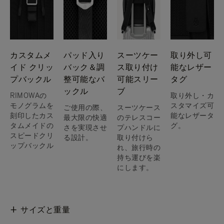
カスタムメ
パッド入り
スーツケー
取り外し可
イド クリッ
バック＆調
ス取り付け
能なレザー
プバックル
整可能なバ
可能スリー
タグ
ックル
ブ
RIMOWAの
取り外し・カ
モノグラムを
スタマイズ可
ご使用の際、
スーツケース
刻印したカス
能なレザータ
最大限の快適
のテレスコー
タムメイドの
グ。
さを実現させ
プハンドルに
スピードクリ
る設計。
取り付けら
ップバックル
れ、旅行時の
持ち運びを楽
にします。
サイズと重量