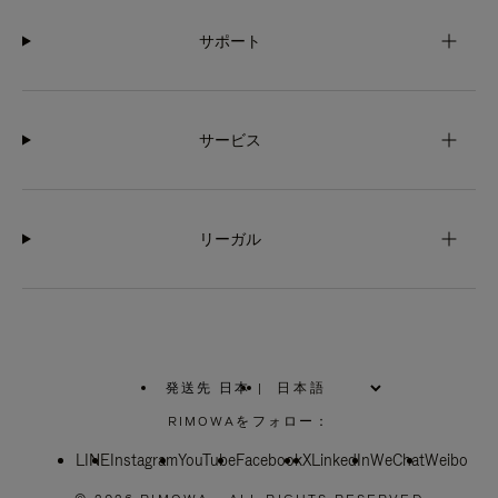
サポート
サービス
リーガル
発送先 日本
|
,
お
RIMOWAをフォロー：
住
ま
LINE
Instagram
YouTube
い
Facebook
X
LinkedIn
WeChat
Weibo
の
地