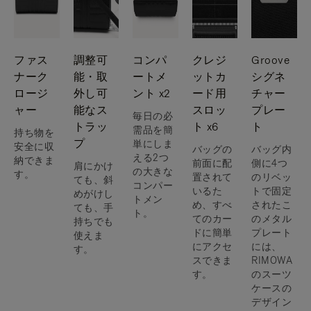
ファス
調整可
コンパ
クレジ
Groove
ナーク
能・取
ートメ
ットカ
シグネ
ロージ
外し可
ント x2
ード用
チャー
ャー
能なス
スロッ
プレー
毎日の必
トラッ
ト x6
ト
需品を簡
持ち物を
プ
単にしま
安全に収
バッグの
バッグ内
える2つ
納できま
前面に配
側に4つ
肩にかけ
の大きな
す。
置されて
のリベッ
ても、斜
コンパー
いるた
トで固定
めがけし
トメン
め、すべ
されたこ
ても、手
ト。
てのカー
のメタル
持ちでも
ドに簡単
プレート
使えま
にアクセ
には、
す。
スできま
RIMOWA
す。
のスーツ
ケースの
デザイン