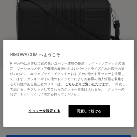
RIMOWA.COM へようこそ
3Dビューで見る
RIMOWAはお客様に質の高いユーザー体験の提供、サイトトラフィックの測
定、ソーシャルメディア機能の最適化およびパーソナライズされた広告の提
供のために、本ウェブサイトでクッキーおよびその他のトラッカーを使用し
GROOVE - レザー
ています。クッキーやその他のトラッカーによりお客様の個人情報を収集す
¥187,000
クロスボディバッグ スモール
る可能性のある第三者のリストは、
こちらよりご覧いただけます
。「同意し
て続ける」をクリックしてこれらのクッキーを受け入れるか、「クッキーの
設定」をクリックして設定を行ってください。
カラー
ブラック
クッキーを設定する
同意して続ける