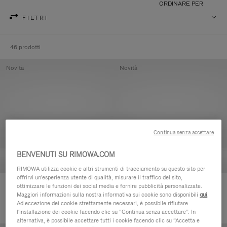
ORDINARE PER
FILTRI
46 prodotti
Novità
Novità
Continua senza accettare
BENVENUTI SU RIMOWA.COM
RIMOWA utilizza cookie e altri strumenti di tracciamento su questo sito per
offrirvi un'esperienza utente di qualità, misurare il traffico del sito,
Groove - Pelle Pochette con zip
Groove - Pelle Pochette con zip
ottimizzare le funzioni dei social media e fornire pubblicità personalizzate.
Maggiori informazioni sulla nostra informativa sui cookie sono disponibili
qui
.
€420,00
€420,00
Ad eccezione dei cookie strettamente necessari, è possibile rifiutare
l'installazione dei cookie facendo clic su “Continua senza accettare”. In
alternativa, è possibile accettare tutti i cookie facendo clic su “Accetta e