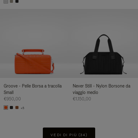
Groove - Pelle Borsa a tracolla
Never Still - Nylon Borsone da
Small
viaggio medio
€950,00
€1.150,00
+5
VEDI DI PIÙ (34)