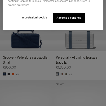
continua”, oppure fare clic su “Impostazioni cookie” per configurare le
Novità
proprie preferenze.
Impostazioni cookie
Accetta e continua
Groove - Pelle Borsa a tracolla
Personal - Alluminio Borsa a
Small
tracolla
€950,00
€1.350,00
+5
+2
Novità