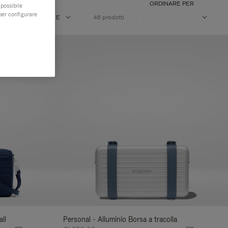
ORDINARE PER
 possibile
per configurare
E
VOLUME
46 prodotti
ll
Personal - Alluminio Borsa a tracolla