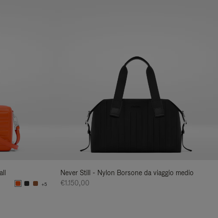
ll
Never Still - Nylon Borsone da viaggio medio
€1.150,00
+5