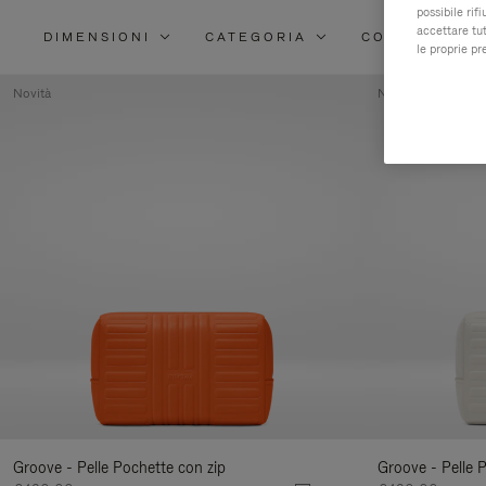
possibile rif
accettare tut
DIMENSIONI
CATEGORIA
COLORE
le proprie pr
Novità
Novità
Groove - Pelle Pochette con zip
Groove - Pelle 