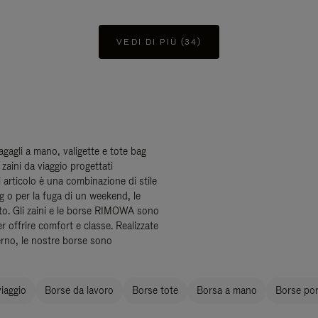
VEDI DI PIÙ (34)
bagagli a mano, valigette e tote bag
zaini da viaggio progettati
ni articolo è una combinazione di stile
ng o per la fuga di un weekend, le
to. Gli zaini e le borse RIMOWA sono
er offrire comfort e classe. Realizzate
erno, le nostre borse sono
iaggio
Borse da lavoro
Borse tote
Borsa a mano
Borse port