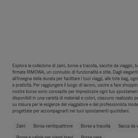
Esplora la collezione di zaini, borse a tracolla, sacche da viaggio, 
firmate RIMOWA, un connubio di funzionalità e stile. Dagli eleganti 
all'insegna della durata per facilitare i tuoi viaggi, alle tote bag, og
e praticità. Per raggiungere il luogo di lavoro, uscire a fare shoppi
nostre borse sono concepite per impreziosire ogni tuo spostamen
disponibili in una varietà di materiali e colori, ciascuno realizzato p
su misura per le esigenze del viaggiatore e del professionista mod
progettate per accompagnarti nei tuoi spostamenti quotidiani.
Zaini
Borsa ventiquattrore
Borse a tracolla
Sacca da v
Borse e valigie per viaggi brevi
Borse nere