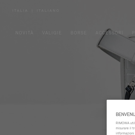
ITALIA
|
ITALIANO
,
SELEZIONA
IL
TUO
PAESE
NOVITÀ
VALIGIE
BORSE
ACCESSORI
P
BENVENU
RIMOWA utiliz
misurare il t
informazioni 