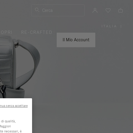
Cerca
ITALIA
|
,
COPRI
RE-CRAFTED
SELEZIO
IL
TUO
Il Mio Account
PAESE
nua senza accettare
di qualità,
Maggiori
te necessari, è