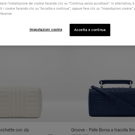
iutare l'installazione dei cookie facendo clic su “Continua senza accettare”. In alternativa, è
ti i cookie facendo clic su “Accetta e continua”, oppure fare clic su “Impostazioni cookie” 
MATERIALE
COLLEZIONE
CARATTERISTICH
Filtra
eferenze.
i
Novità
risultati
Impostazioni cookie
Accetta e continua
per:
Pochette con zip
Groove - Pelle Borsa a tracolla Sma