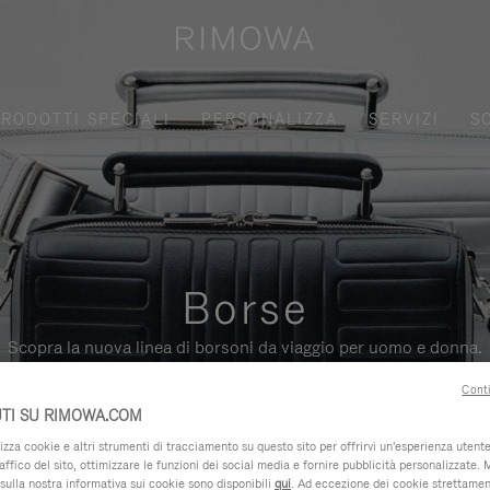
RODOTTI SPECIALI
PERSONALIZZA
SERVIZI
S
Borse
Scopra la nuova linea di borsoni da viaggio per uomo e donna.
Conti
TI SU RIMOWA.COM
za cookie e altri strumenti di tracciamento su questo sito per offrirvi un'esperienza utente 
raffico del sito, ottimizzare le funzioni dei social media e fornire pubblicità personalizzate. 
sulla nostra informativa sui cookie sono disponibili
qui
. Ad eccezione dei cookie strettamen