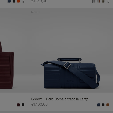
€1.350,00
+5
+2
Novità
Groove - Pelle Borsa a tracolla Large
€1.400,00