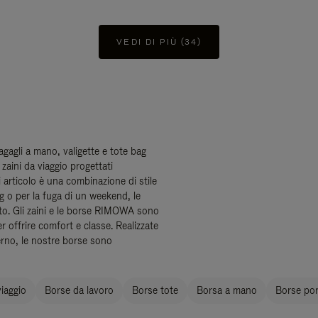
VEDI DI PIÙ (34)
bagagli a mano, valigette e tote bag
zaini da viaggio progettati
ni articolo è una combinazione di stile
ng o per la fuga di un weekend, le
to. Gli zaini e le borse RIMOWA sono
er offrire comfort e classe. Realizzate
erno, le nostre borse sono
iaggio
Borse da lavoro
Borse tote
Borsa a mano
Borse port