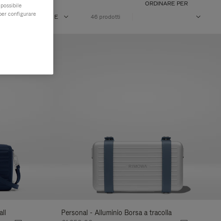
ORDINARE PER
 possibile
per configurare
E
VOLUME
46 prodotti
ll
Personal - Alluminio Borsa a tracolla