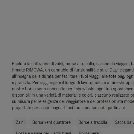
Esplora la collezione di zaini, borse a tracolla, sacche da viaggio, 
firmate RIMOWA, un connubio di funzionalità e stile. Dagli eleganti 
all'insegna della durata per facilitare i tuoi viaggi, alle tote bag, og
e praticità. Per raggiungere il luogo di lavoro, uscire a fare shoppi
nostre borse sono concepite per impreziosire ogni tuo spostamen
disponibili in una varietà di materiali e colori, ciascuno realizzato p
su misura per le esigenze del viaggiatore e del professionista mod
progettate per accompagnarti nei tuoi spostamenti quotidiani.
Zaini
Borsa ventiquattrore
Borse a tracolla
Sacca da v
Borse e valigie per viaggi brevi
Borse nere