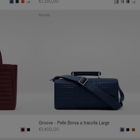
€1.350,00
+5
+2
Novità
Groove - Pelle Borsa a tracolla Large
€1.400,00