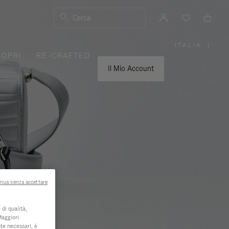
Cerca
ITALIA
|
,
COPRI
RE-CRAFTED
SELEZIO
IL
TUO
Il Mio Account
PAESE
nua senza accettare
di qualità,
Maggiori
te necessari, è