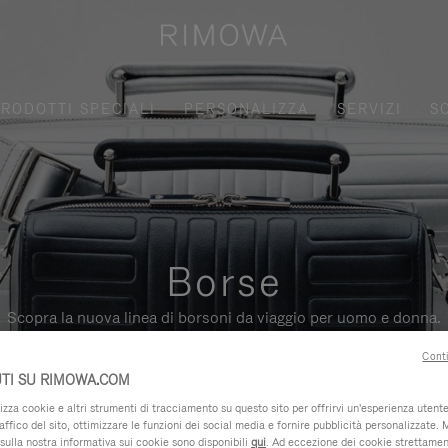
RODOTTI SPECIALI
PERSONALIZZA
SERVIZI
S
Borse
Scopra la nuova linea di borsoni da viaggio per uomo e donna.
Conti
TI SU RIMOWA.COM
za cookie e altri strumenti di tracciamento su questo sito per offrirvi un'esperienza utente 
raffico del sito, ottimizzare le funzioni dei social media e fornire pubblicità personalizzate. 
sulla nostra informativa sui cookie sono disponibili
qui
. Ad eccezione dei cookie strettamen