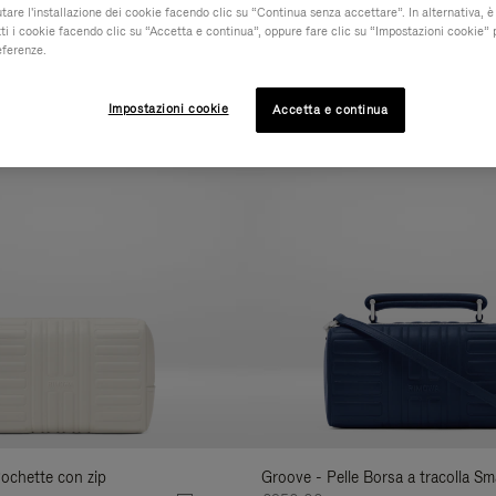
iutare l'installazione dei cookie facendo clic su “Continua senza accettare”. In alternativa, è
ti i cookie facendo clic su “Accetta e continua”, oppure fare clic su “Impostazioni cookie” 
MATERIALE
COLLEZIONE
CARATTERISTICH
Filtra
eferenze.
i
Novità
risultati
Impostazioni cookie
Accetta e continua
per:
Pochette con zip
Groove - Pelle Borsa a tracolla Sma