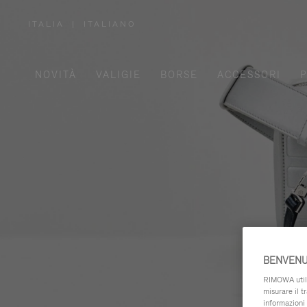
ITALIA
|
ITALIANO
,
SELEZIONA
IL
TUO
PAESE
NOVITÀ
VALIGIE
BORSE
ACCESSORI
P
BENVENU
RIMOWA utiliz
misurare il t
informazioni 