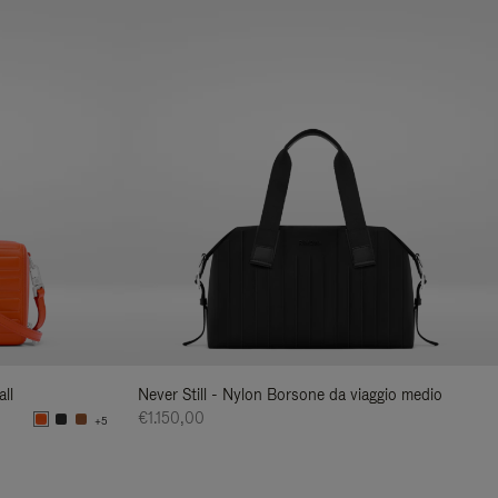
ll
Never Still - Nylon Borsone da viaggio medio
€1.150,00
+5