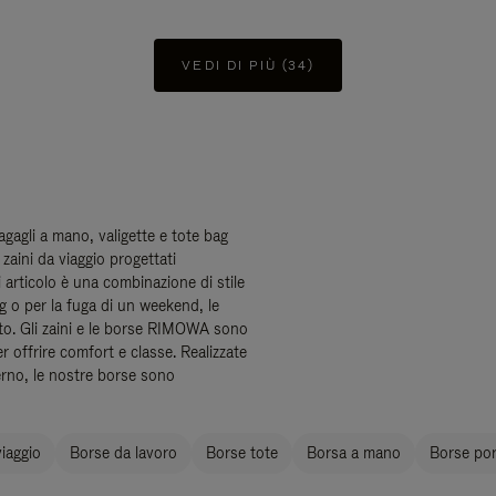
VEDI DI PIÙ (34)
bagagli a mano, valigette e tote bag
zaini da viaggio progettati
ni articolo è una combinazione di stile
ng o per la fuga di un weekend, le
to. Gli zaini e le borse RIMOWA sono
er offrire comfort e classe. Realizzate
erno, le nostre borse sono
iaggio
Borse da lavoro
Borse tote
Borsa a mano
Borse port