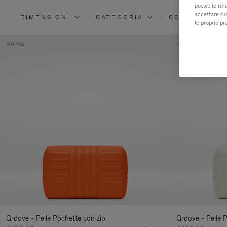
possibile rif
accettare tut
DIMENSIONI
CATEGORIA
COLORE
le proprie pr
Novità
Novità
Groove - Pelle Pochette con zip
Groove - Pelle 