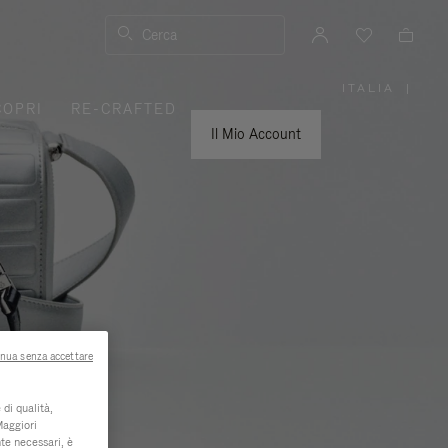
Cerca
ITALIA
|
,
COPRI
RE-CRAFTED
SELEZIO
IL
TUO
Il Mio Account
PAESE
nua senza accettare
di qualità,
Maggiori
te necessari, è