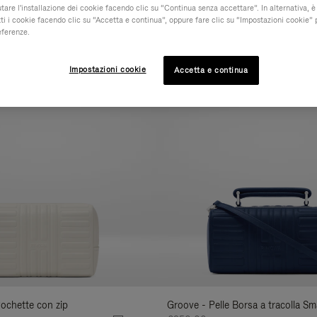
iutare l'installazione dei cookie facendo clic su “Continua senza accettare”. In alternativa, è
ti i cookie facendo clic su “Accetta e continua”, oppure fare clic su “Impostazioni cookie” 
MATERIALE
COLLEZIONE
CARATTERISTICH
Filtra
eferenze.
i
Novità
risultati
Impostazioni cookie
Accetta e continua
per:
Pochette con zip
Groove - Pelle Borsa a tracolla Sma