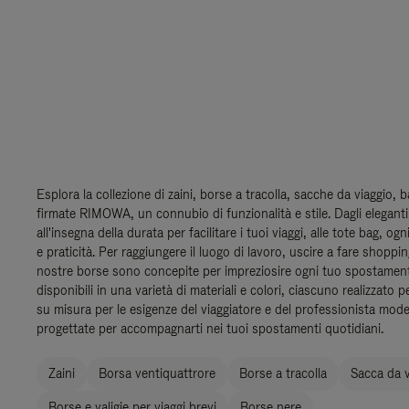
Esplora la collezione di zaini, borse a tracolla, sacche da viaggio, 
firmate RIMOWA, un connubio di funzionalità e stile. Dagli eleganti 
all'insegna della durata per facilitare i tuoi viaggi, alle tote bag, og
e praticità. Per raggiungere il luogo di lavoro, uscire a fare shoppi
nostre borse sono concepite per impreziosire ogni tuo spostamen
disponibili in una varietà di materiali e colori, ciascuno realizzato p
su misura per le esigenze del viaggiatore e del professionista mod
progettate per accompagnarti nei tuoi spostamenti quotidiani.
Zaini
Borsa ventiquattrore
Borse a tracolla
Sacca da v
Borse e valigie per viaggi brevi
Borse nere