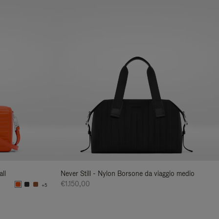
ll
Never Still - Nylon Borsone da viaggio medio
€1.150,00
+5