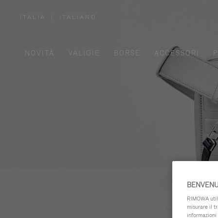
ITALIA
|
ITALIANO
,
SELEZIONA
IL
TUO
PAESE
NOVITÀ
VALIGIE
BORSE
ACCESSORI
P
BENVENU
RIMOWA utiliz
misurare il t
informazioni 