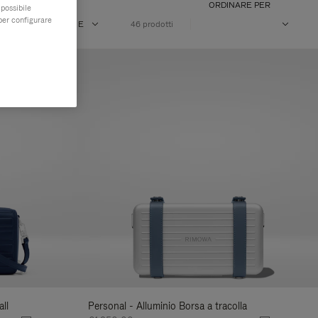
ORDINARE PER
 possibile
per configurare
E
VOLUME
46 prodotti
ll
Personal - Alluminio Borsa a tracolla