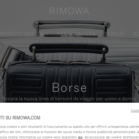
RODOTTI SPECIALI
PERSONALIZZA
SERVIZI
S
Borse
Scopra la nuova linea di borsoni da viaggio per uomo e donna.
Conti
TI SU RIMOWA.COM
za cookie e altri strumenti di tracciamento su questo sito per offrirvi un'esperienza utente 
raffico del sito, ottimizzare le funzioni dei social media e fornire pubblicità personalizzate. 
sulla nostra informativa sui cookie sono disponibili
qui
. Ad eccezione dei cookie strettamen