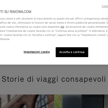
Conti
TI SU RIMOWA.COM
za cookie e altri strumenti di tracciamento su questo sito per offrirvi un'esperienza utente 
raffico del sito, ottimizzare le funzioni dei social media e fornire pubblicità personalizzate. 
sulla nostra informativa sui cookie sono disponibili
qui
. Ad eccezione dei cookie strettamen
iutare l'installazione dei cookie facendo clic su “Continua senza accettare”. In alternativa, è
ti i cookie facendo clic su “Accetta e continua”, oppure fare clic su “Impostazioni cookie” 
eferenze.
Impostazioni cookie
Accetta e continua
Storie di viaggi consapevoli