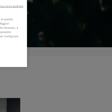
nua senza accettare
di qualità,
Maggiori
te necessari, è
 possibile
per configurare