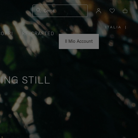
Cerca
ITALIA
|
,
COPRI
RE-CRAFTED
SELEZIO
IL
TUO
Il Mio Account
PAESE
ING STILL