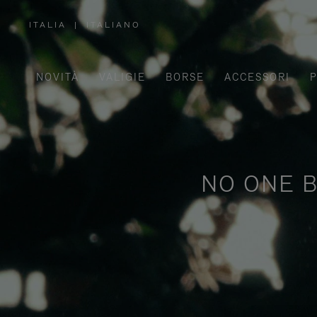
ITALIA
|
ITALIANO
,
SELEZIONA
IL
TUO
PAESE
NOVITÀ
VALIGIE
BORSE
ACCESSORI
P
NO ONE B