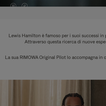
IL
IL
VIDEO
VIDEO
È
È
IN
SILENZIATO,
Lewis Hamilton è famoso per i suoi successi in pi
Attraverso questa ricerca di nuove esper
PAUSA,
PREMI
PREMERE
PER
La sua RIMOWA Original Pilot lo accompagna in ogn
PER
ATTIVARE
RIPRODURLO
LAUDIO