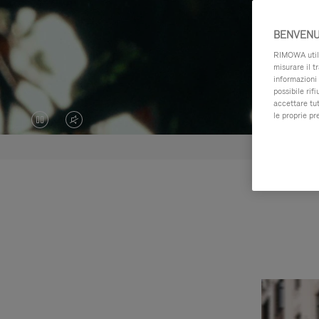
BENVENU
RIMOWA utiliz
misurare il t
informazioni 
possibile rif
accettare tut
le proprie pr
IL
IL
VIDEO
VIDEO
È
È
IN
SILENZIATO,
PAUSA,
PREMI
PREMERE
PER
PER
ATTIVARE
RIPRODURLO
LAUDIO