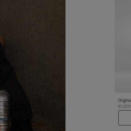
Origina
€1.300