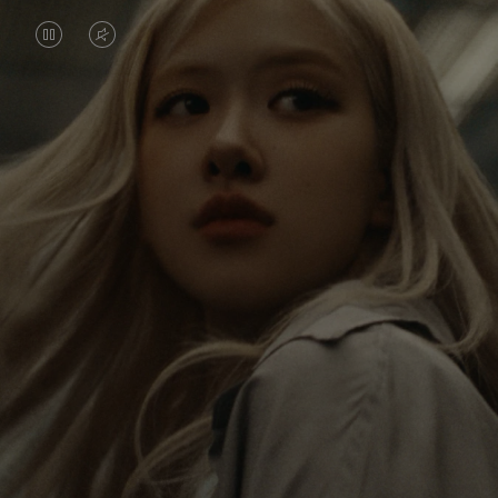
IL
IL
VIDEO
VIDEO
È
È
Rosé viaggia costantemente alla scoperta del
IN
SILENZIATO,
mondo e in ogni destinazione trova nuove
PAUSA,
PREMI
prospettive che lasciano un impatto duraturo su di
lei. In ogni nuova destinazione, scopre il mondo e se
PREMERE
PER
stessa nel modo più autentico.
PER
ATTIVARE
RIPRODURLO
LAUDIO
La sua RIMOWA Classic Cabin funge da ricordo di
tutte le storie che ha raccolto, ogni adesivo, graffio
e ammaccatura è un simbolo del suo viaggio.