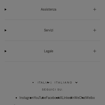
Assistenza
Servizi
Legale
ITALIA
|
,
SELEZIONA
SEGUICI SU:
IL
TUO
Instagram
YouTube
PAESE
Facebook
X
LinkedIn
WeChat
Weibo