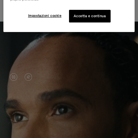
l'ignoto attraverso il viaggio
Impostazioni cookie
Accetta e continua
IL
IL
VIDEO
VIDEO
È
È
Lewis Hamilton è famoso per i suoi successi in
IN
SILENZIATO,
pista, ma i suoi ultimi viaggi sono stati all'insegna
PAUSA,
PREMI
dell'avventura al di fuori del suo ambiente abituale.
Attraverso questa ricerca di nuove esperienze in
PREMERE
PER