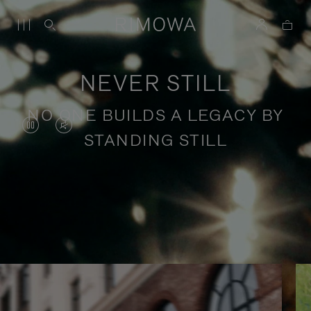
NEVER STILL
NO ONE BUILDS A LEGACY BY
IL
IL
STANDING STILL
VIDEO
VIDEO
È
È
IN
SILENZIATO,
Storie di viaggi consapevoli
PAUSA,
PREMI
PREMERE
PER
PER
ATTIVARE