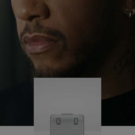
giro per il mondo, Lewis continua a sfidare se
PER
ATTIVARE
stesso e a imparare lungo il cammino.
RIPRODURLO
LAUDIO
La sua RIMOWA Original Pilot lo accompagna in
ogni fase del viaggio e ogni segno sulla sua
superfice racconta la storia del suo percorso e di
ciò che ha conquistato.