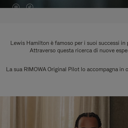
IL
IL
VIDEO
VIDEO
È
È
IN
SILENZIATO,
Lewis Hamilton è famoso per i suoi successi in pi
Attraverso questa ricerca di nuove esper
PAUSA,
PREMI
PREMERE
PER
La sua RIMOWA Original Pilot lo accompagna in ogn
PER
ATTIVARE
RIPRODURLO
LAUDIO