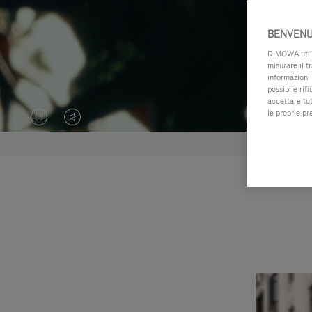
BENVENU
RIMOWA utiliz
misurare il t
informazioni 
possibile rif
accettare tut
le proprie pr
IL
IL
VIDEO
VIDEO
È
È
IN
SILENZIATO,
PAUSA,
PREMI
PREMERE
PER
PER
ATTIVARE
RIPRODURLO
LAUDIO