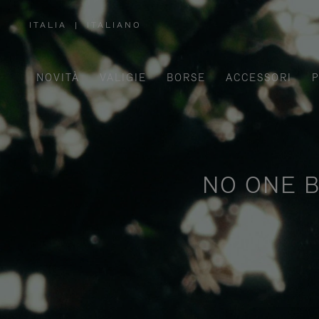
ITALIA
|
ITALIANO
,
SELEZIONA
IL
TUO
PAESE
NOVITÀ
VALIGIE
BORSE
ACCESSORI
P
NO ONE B