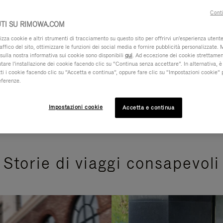
Conti
TI SU RIMOWA.COM
za cookie e altri strumenti di tracciamento su questo sito per offrirvi un'esperienza utente 
raffico del sito, ottimizzare le funzioni dei social media e fornire pubblicità personalizzate. 
sulla nostra informativa sui cookie sono disponibili
qui
. Ad eccezione dei cookie strettamen
iutare l'installazione dei cookie facendo clic su “Continua senza accettare”. In alternativa, è
ti i cookie facendo clic su “Accetta e continua”, oppure fare clic su “Impostazioni cookie” 
eferenze.
Impostazioni cookie
Accetta e continua
Storie di viaggi consapevoli