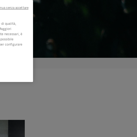
nua senza accettare
di qualità,
Maggiori
te necessari, è
 possibile
per configurare