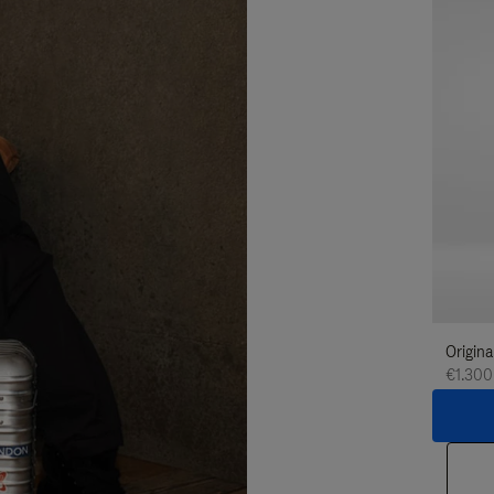
Origina
€1.300