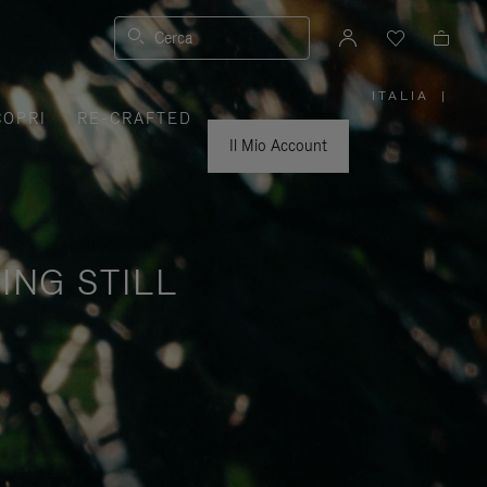
Cerca
ITALIA
|
,
COPRI
RE-CRAFTED
SELEZIO
IL
TUO
Il Mio Account
PAESE
ING STILL