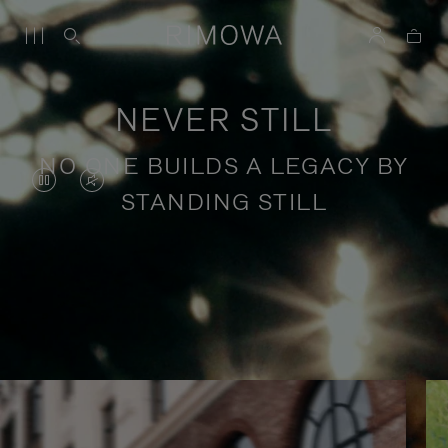
NEVER STILL
NO ONE BUILDS A LEGACY BY
IL
IL
STANDING STILL
VIDEO
VIDEO
È
È
IN
SILENZIATO,
Storie di viaggi consapevoli
PAUSA,
PREMI
PREMERE
PER
PER
ATTIVARE