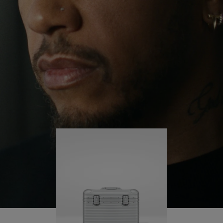
giro per il mondo, Lewis continua a sfidare se
PER
ATTIVARE
stesso e a imparare lungo il cammino.
RIPRODURLO
LAUDIO
La sua RIMOWA Original Pilot lo accompagna in
ogni fase del viaggio e ogni segno sulla sua
superfice racconta la storia del suo percorso e di
ciò che ha conquistato.