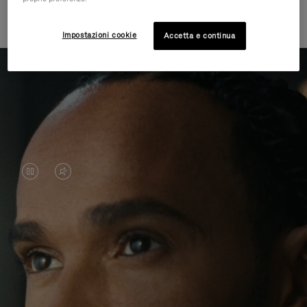
l'ignoto attraverso il viaggio
Impostazioni cookie
Accetta e continua
IL
IL
VIDEO
VIDEO
È
È
Lewis Hamilton è famoso per i suoi successi in
IN
SILENZIATO,
pista, ma i suoi ultimi viaggi sono stati all'insegna
PAUSA,
PREMI
dell'avventura al di fuori del suo ambiente abituale.
Attraverso questa ricerca di nuove esperienze in
PREMERE
PER