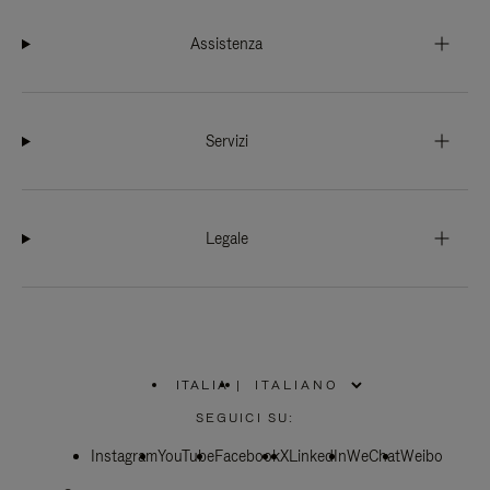
Assistenza
Servizi
Legale
ITALIA
|
,
SELEZIONA
SEGUICI SU:
IL
TUO
Instagram
YouTube
PAESE
Facebook
X
LinkedIn
WeChat
Weibo