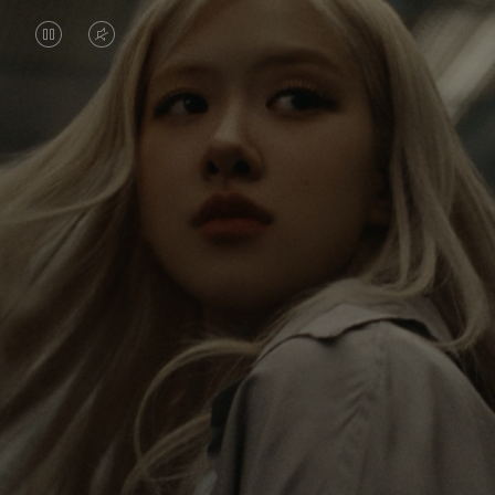
IL
IL
VIDEO
VIDEO
È
È
Rosé viaggia costantemente alla scoperta del
IN
SILENZIATO,
mondo e in ogni destinazione trova nuove
PAUSA,
PREMI
prospettive che lasciano un impatto duraturo su di
lei. In ogni nuova destinazione, scopre il mondo e se
PREMERE
PER
stessa nel modo più autentico.
PER
ATTIVARE
RIPRODURLO
LAUDIO
La sua RIMOWA Classic Cabin funge da ricordo di
tutte le storie che ha raccolto, ogni adesivo, graffio
e ammaccatura è un simbolo del suo viaggio.