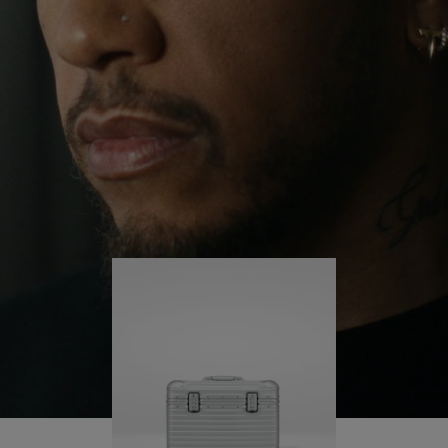
giro per il mondo, Lewis continua a sfidare se
PER
ATTIVARE
stesso e a imparare lungo il cammino.
RIPRODURLO
LAUDIO
La sua RIMOWA Original Pilot lo accompagna in
ogni fase del viaggio e ogni segno sulla sua
superfice racconta la storia del suo percorso e di
ciò che ha conquistato.