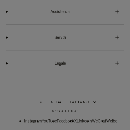
Assistenza
Servizi
Legale
ITALIA
|
,
SELEZIONA
SEGUICI SU:
IL
TUO
Instagram
YouTube
PAESE
Facebook
X
LinkedIn
WeChat
Weibo