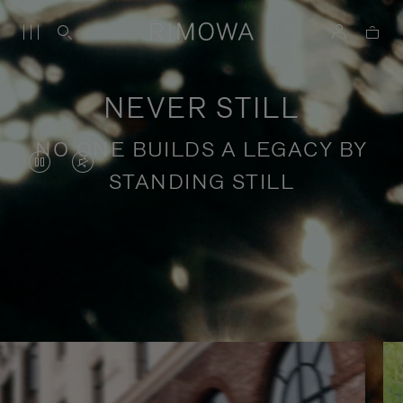
NEVER STILL
NO ONE BUILDS A LEGACY BY
IL
IL
STANDING STILL
VIDEO
VIDEO
È
È
IN
SILENZIATO,
Storie di viaggi consapevoli
PAUSA,
PREMI
PREMERE
PER
PER
ATTIVARE