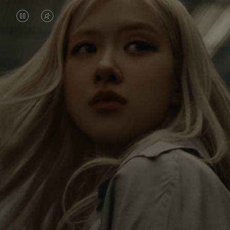
IL
IL
VIDEO
VIDEO
È
È
Rosé viaggia costantemente alla scoperta del
IN
SILENZIATO,
mondo e in ogni destinazione trova nuove
PAUSA,
PREMI
prospettive che lasciano un impatto duraturo su di
lei. In ogni nuova destinazione, scopre il mondo e se
PREMERE
PER
stessa nel modo più autentico.
PER
ATTIVARE
RIPRODURLO
LAUDIO
La sua RIMOWA Classic Cabin funge da ricordo di
tutte le storie che ha raccolto, ogni adesivo, graffio
e ammaccatura è un simbolo del suo viaggio.