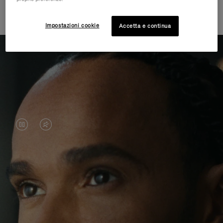
l'ignoto attraverso il viaggio
Impostazioni cookie
Accetta e continua
IL
IL
VIDEO
VIDEO
È
È
Lewis Hamilton è famoso per i suoi successi in
IN
SILENZIATO,
pista, ma i suoi ultimi viaggi sono stati all'insegna
PAUSA,
PREMI
dell'avventura al di fuori del suo ambiente abituale.
Attraverso questa ricerca di nuove esperienze in
PREMERE
PER