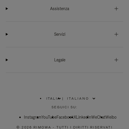
Assistenza
Servizi
Legale
ITALIA
|
,
SELEZIONA
SEGUICI SU:
IL
TUO
Instagram
YouTube
PAESE
Facebook
X
LinkedIn
WeChat
Weibo
© 2026 RIMOWA - TUTTI I DIRITTI RISERVATI