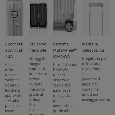
Lucchetti
Divisorio
Sistema
Maniglia
approvati
flessibile
Multiwheel®
telescopica
TSA
RIMOWA
Gli oggetti
Progettata per
vengono
offrire una
Ciascuna
Introdotto da
mantenuti
regolazione
delle
RIMOWA,
in perfetto
fluida e
nostre
questo
ordine
garantire il
valigie è
sistema di
durante il
massimo
dotata di
fascia alta
trasporto
comfort e
lucchetti
garantisce
grazie al
un'ottima
approvati
una guida
divisore
maneggevolezza.
TSA che
stabile e
Flex
possono
senza sforzo
regolabile
essere
grazie alle