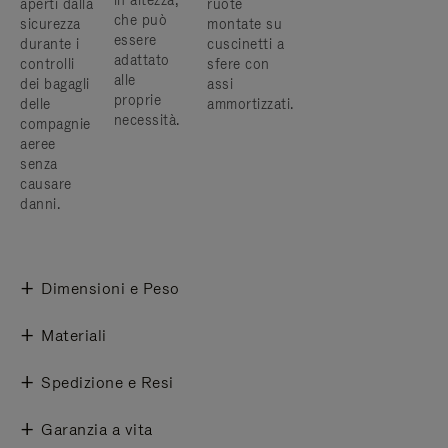
in altezza,
aperti dalla
ruote
che può
sicurezza
montate su
essere
durante i
cuscinetti a
adattato
controlli
sfere con
alle
dei bagagli
assi
proprie
delle
ammortizzati.
necessità.
compagnie
aeree
senza
causare
danni.
Dimensioni e Peso
Materiali
Spedizione e Resi
Garanzia a vita