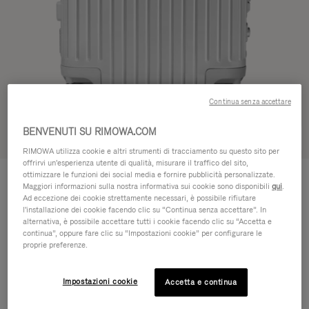
Continua senza accettare
BENVENUTI SU RIMOWA.COM
Vedere in 3D
RIMOWA utilizza cookie e altri strumenti di tracciamento su questo sito per
offrirvi un'esperienza utente di qualità, misurare il traffico del sito,
ORIGINAL
ottimizzare le funzioni dei social media e fornire pubblicità personalizzate.
€1.200,00
Cabin
Maggiori informazioni sulla nostra informativa sui cookie sono disponibili
qui
.
Ad eccezione dei cookie strettamente necessari, è possibile rifiutare
Guida alle dimensioni
l'installazione dei cookie facendo clic su “Continua senza accettare”. In
alternativa, è possibile accettare tutti i cookie facendo clic su “Accetta e
Cabin
continua”, oppure fare clic su “Impostazioni cookie” per configurare le
55 x 40 x 23 cm
Dimensioni
proprie preferenze.
Colore
Argento
Impostazioni cookie
Accetta e continua