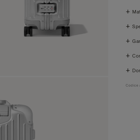
Mat
Spe
Gar
Con
Do
Codice 