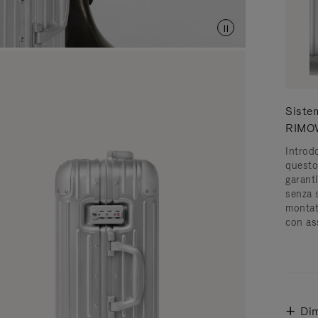
Siste
RIMO
Introd
questo 
garanti
senza s
montat
con as
Dim