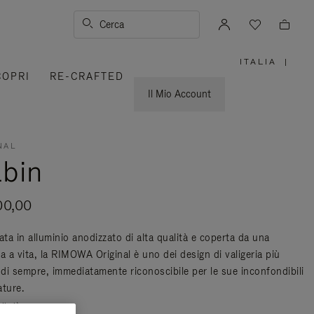
Cerca
ITALIA
|
,
COPRI
RE-CRAFTED
SELEZIO
IL
TUO
Il Mio Account
PAESE
NAL
bin
00,00
ata in alluminio anodizzato di alta qualità e coperta da una
a a vita, la RIMOWA Original è uno dei design di valigeria più
 di sempre, immediatamente riconoscibile per le sue inconfondibili
ature.
di più