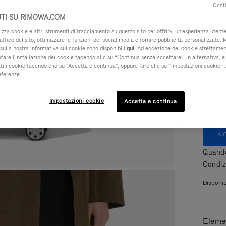
Conti
TI SU RIMOWA.COM
za cookie e altri strumenti di tracciamento su questo sito per offrirvi un'esperienza utente 
raffico del sito, ottimizzare le funzioni dei social media e fornire pubblicità personalizzate. 
sulla nostra informativa sui cookie sono disponibili
qui
. Ad eccezione dei cookie strettamen
iutare l'installazione dei cookie facendo clic su “Continua senza accettare”. In alternativa, è
Color
ti i cookie facendo clic su “Accetta e continua”, oppure fare clic su “Impostazioni cookie” 
eferenze.
Impostazioni cookie
Accetta e continua
A
Quando
Condiz
Disponib
Elemen