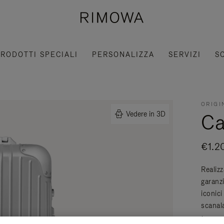
RODOTTI SPECIALI
PERSONALIZZA
SERVIZI
S
ORIGI
Ca
Vedere in 3D
€1.2
Realizz
garanzi
iconici
scanal
Leggere 