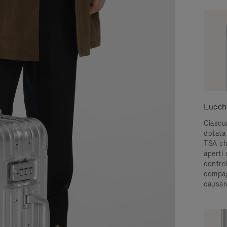
Lucch
Ciascun
dotata 
TSA ch
aperti 
control
compag
causar