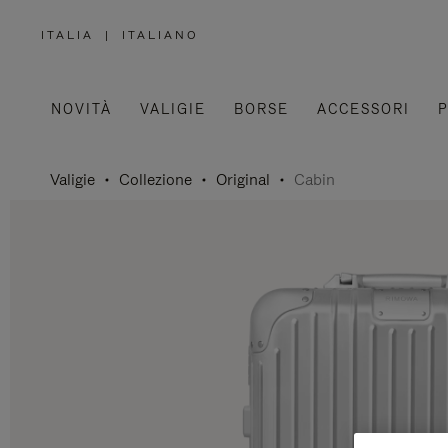
ITALIA
|
ITALIANO
,
SELEZIONA
IL
TUO
PAESE
NOVITÀ
VALIGIE
BORSE
ACCESSORI
P
Valigie
Collezione
Original
Cabin