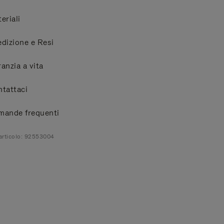
eriali
dizione e Resi
anzia a vita
tattaci
mande frequenti
articolo: 92553004