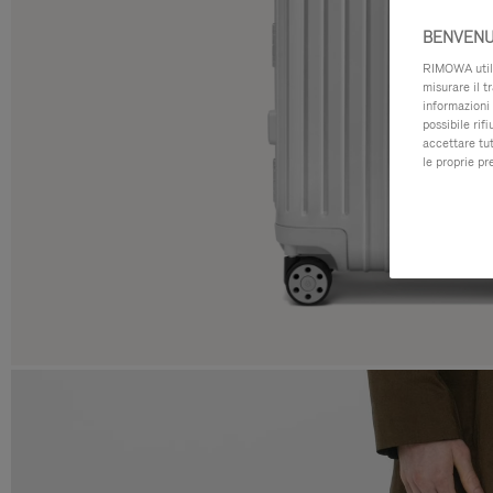
BENVENU
RIMOWA utiliz
misurare il t
informazioni 
possibile rif
accettare tut
le proprie pr