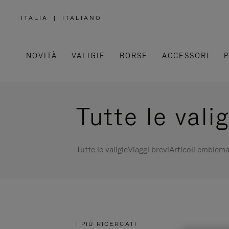
ITALIA
|
ITALIANO
,
SELEZIONA
IL
TUO
PAESE
NOVITÀ
VALIGIE
BORSE
ACCESSORI
P
Tutte le vali
Tutte le valigie
Viaggi brevi
Articoli emblema
I PIÙ RICERCATI