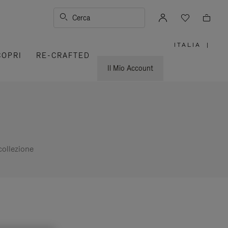
Cerca
ITALIA
|
,
COPRI
RE-CRAFTED
SELEZIO
IL
TUO
Il Mio Account
PAESE
ollezione