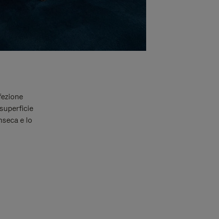
fezione
superficie
inseca e lo