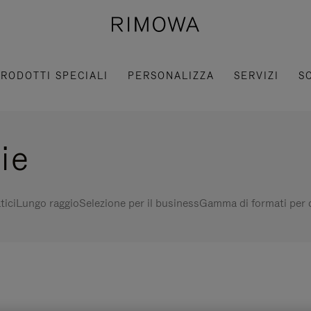
RODOTTI SPECIALI
PERSONALIZZA
SERVIZI
S
gie
tici
Lungo raggio
Selezione per il business
Gamma di formati per c