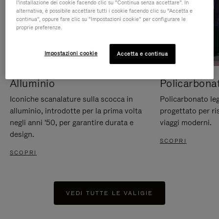
l'installazione dei cookie facendo clic su “Continua senza accettare”. In
alternativa, è possibile accettare tutti i cookie facendo clic su “Accetta e
continua”, oppure fare clic su “Impostazioni cookie” per configurare le
proprie preferenze.
Impostazioni cookie
Accetta e continua
Alluminio
Policarbona
Iconiche scanalature sulla scocca in
Policarbonato leg
alluminio, introdotte per la prima volta
progettato per ri
negli anni '50, per garantire durata e
viaggi moderni.
design.
SCOPRI
SCOPRI
VEDI TUTTE LE VALIGIE