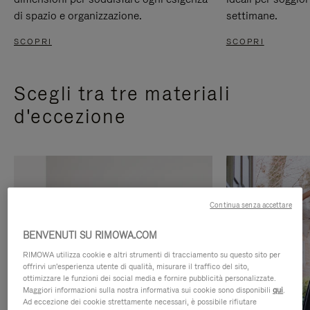
di spazio e organizzazione.
settimane.
SCOPRI
SCOPRI
Scegli tra tre materiali
d'eccezione
Continua senza accettare
BENVENUTI SU RIMOWA.COM
RIMOWA utilizza cookie e altri strumenti di tracciamento su questo sito per
offrirvi un'esperienza utente di qualità, misurare il traffico del sito,
ottimizzare le funzioni dei social media e fornire pubblicità personalizzate.
Maggiori informazioni sulla nostra informativa sui cookie sono disponibili
qui
.
Ad eccezione dei cookie strettamente necessari, è possibile rifiutare