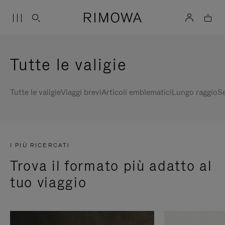
Tutte le valigie
Tutte le valigie
Viaggi brevi
Articoli emblematici
Lungo raggio
Se
I PIÙ RICERCATI
Trova il formato più adatto al
tuo viaggio