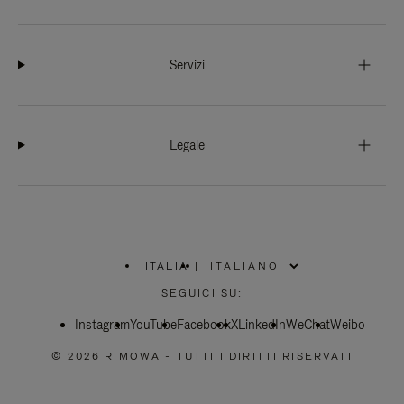
Servizi
Legale
ITALIA
|
,
SELEZIONA
SEGUICI SU:
IL
TUO
Instagram
YouTube
PAESE
Facebook
X
LinkedIn
WeChat
Weibo
© 2026 RIMOWA - TUTTI I DIRITTI RISERVATI