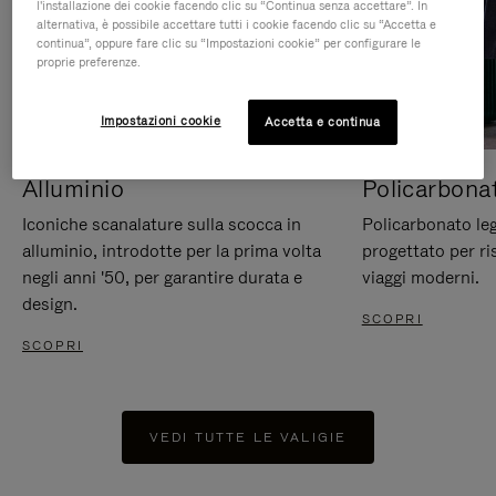
l'installazione dei cookie facendo clic su “Continua senza accettare”. In
alternativa, è possibile accettare tutti i cookie facendo clic su “Accetta e
continua”, oppure fare clic su “Impostazioni cookie” per configurare le
proprie preferenze.
Impostazioni cookie
Accetta e continua
Alluminio
Policarbona
Iconiche scanalature sulla scocca in
Policarbonato leg
alluminio, introdotte per la prima volta
progettato per ri
negli anni '50, per garantire durata e
viaggi moderni.
design.
SCOPRI
SCOPRI
VEDI TUTTE LE VALIGIE