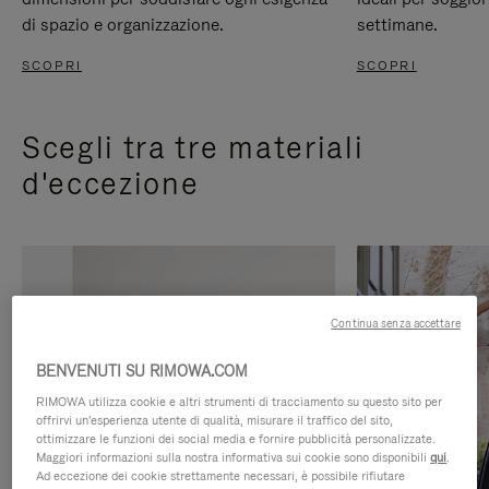
di spazio e organizzazione.
settimane.
SCOPRI
SCOPRI
Scegli tra tre materiali
d'eccezione
Continua senza accettare
BENVENUTI SU RIMOWA.COM
RIMOWA utilizza cookie e altri strumenti di tracciamento su questo sito per
offrirvi un'esperienza utente di qualità, misurare il traffico del sito,
ottimizzare le funzioni dei social media e fornire pubblicità personalizzate.
Maggiori informazioni sulla nostra informativa sui cookie sono disponibili
qui
.
Ad eccezione dei cookie strettamente necessari, è possibile rifiutare