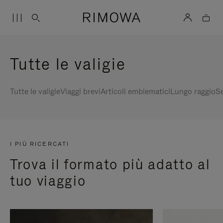
Tutte le valigie
Tutte le valigie
Viaggi brevi
Articoli emblematici
Lungo raggio
Se
I PIÙ RICERCATI
Trova il formato più adatto al
tuo viaggio