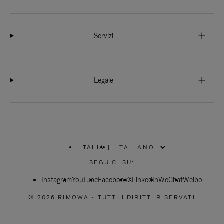
Servizi
Legale
ITALIA
|
,
SELEZIONA
SEGUICI SU:
IL
TUO
Instagram
YouTube
PAESE
Facebook
X
LinkedIn
WeChat
Weibo
© 2026 RIMOWA - TUTTI I DIRITTI RISERVATI